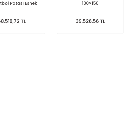
tbol Potası Esnek
100×150
 Yükseklik Ayarlı
rli Cam 105-180
58.518,72 TL
39.526,56 TL