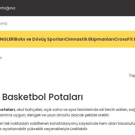
rtağınız
İNGLERİ
Boks ve Dövüş Sporları
Cimnastik Ekipmanları
CrossFit 
ı
To
i Basketbol Potaları
potaları
, okul bahçeleri, açık saha ve spor tesislerinde sık tercih edilen, 
llanıma uygun, dengeli ve uzun ömürlü olacak şekilde üretilir.
erden tek noktadan sabitlenen konstrüksiyonu sayesinde hem alan tasarru
yarlanabilir yükseklik seçenekleriyle üretilebilir.