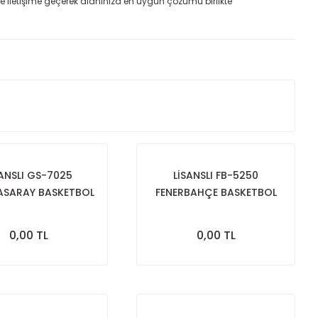
mle iletişime geçerek alanınıza en uygun çözümü birlikte
SANSLI GS-7025
LİSANSLI FB-5250
ASARAY BASKETBOL
FENERBAHÇE BASKETBOL
OTASI STRONG
POTASI STRONG
0,00 TL
0,00 TL