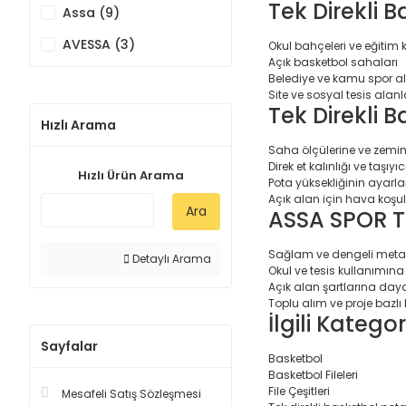
Tek Direkli B
Assa (9)
AVESSA (3)
Okul bahçeleri ve eğitim 
Açık basketbol sahaları
Belediye ve kamu spor al
Site ve sosyal tesis alanl
Tek Direkli 
Hızlı Arama
Saha ölçülerine ve zemi
Direk et kalınlığı ve taşı
Hızlı Ürün Arama
Pota yüksekliğinin ayarlan
Açık alan için hava koşul
Ara
ASSA SPOR Te
Sağlam ve dengeli metal
Detaylı Arama
Okul ve tesis kullanımın
Açık alan şartlarına daya
Toplu alım ve proje bazlı
İlgili Kategor
Sayfalar
Basketbol
Basketbol Fileleri
File Çeşitleri
Mesafeli Satış Sözleşmesi