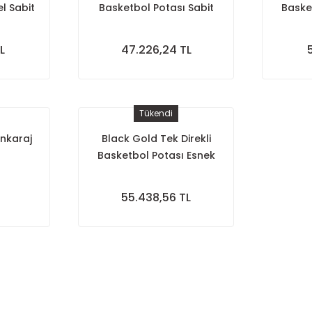
l Sabit
Basketbol Potası Sabit
Baske
al
Çember Temperli Cam
Çember
0)
100×150
Tempe
L
47.226,24 TL
Tükendi
Ankaraj
Black Gold Tek Direkli
Basketbol Potası Esnek
Çember Yükseklik Ayarlı
Temperli Cam 100×150
55.438,56 TL