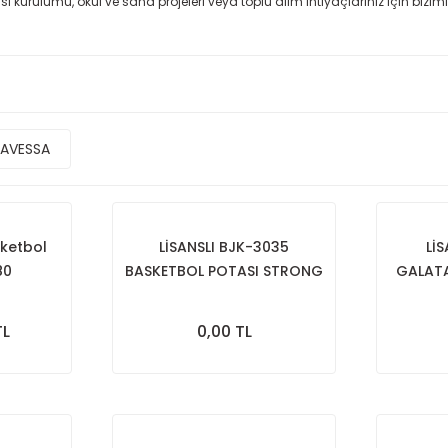
ası kurulumu, okul ve saha projeleri veya toplu alım ihtiyaçlarınız için bizi
AVESSA
sketbol
LİSANSLI BJK-3035
Lİ
80
BASKETBOL POTASI STRONG
GALAT
P
TL
0,00 TL