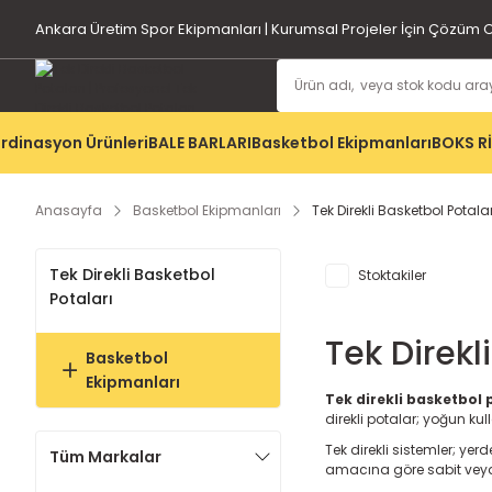
Ankara Üretim Spor Ekipmanları | Kurumsal Projeler İçin Çözüm O
rdinasyon Ürünleri
BALE BARLARI
Basketbol Ekipmanları
BOKS R
Anasayfa
Basketbol Ekipmanları
Tek Direkli Basketbol Potalar
Tek Direkli Basketbol
Stoktakiler
Potaları
Tek Direkl
Basketbol
Ekipmanları
Tek direkli basketbol 
direkli potalar; yoğun ku
Tek direkli sistemler; y
Tüm Markalar
amacına göre sabit veya a