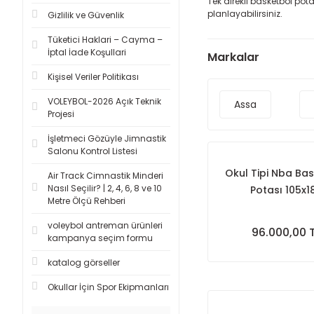
Tek direkli basketbol pot
planlayabilirsiniz.
Gizlilik ve Güvenlik
Tüketici Haklari – Cayma –
İptal İade Koşullari
Markalar
Kişisel Veriler Politikası
VOLEYBOL-2026 Açık Teknik
Assa
Projesi
İşletmeci Gözüyle Jimnastik
Salonu Kontrol Listesi
Okul Tipi Nba Ba
Air Track Cimnastik Minderi
Nasıl Seçilir? | 2, 4, 6, 8 ve 10
Potası 105x1
Metre Ölçü Rehberi
voleybol antreman ürünleri
96.000,00 
kampanya seçim formu
katalog görseller
Okullar İçin Spor Ekipmanları