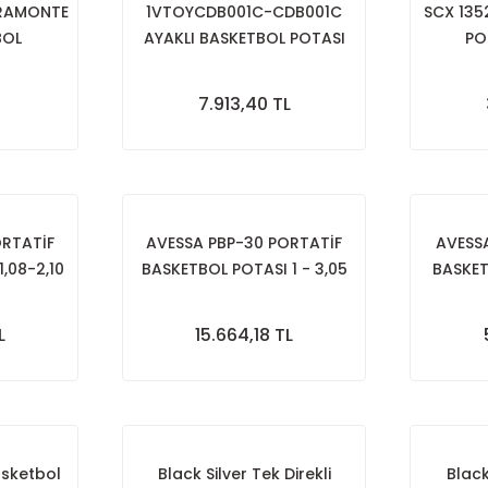
ARAMONTE
1VTOYCDB001C-CDB001C
SCX 135
BOL
AYAKLI BASKETBOL POTASI
PO
ODEL
7.913,40 TL
ORTATİF
AVESSA PBP-30 PORTATİF
AVESSA
,08-2,10
BASKETBOL POTASI 1 - 3,05
BASKET
MT
L
15.664,18 TL
asketbol
Black Silver Tek Direkli
Black