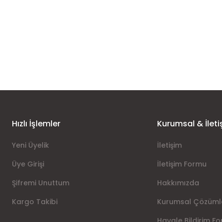
Hızlı İşlemler
Kurumsal & İleti
Yeni Üyelik
İletişim
Üye Girişi
İletişim Formu
Şifremi Unuttum
Hakkımızda
Kargo Takibi
Kurumsal Çözüml
Havale Bildirim F