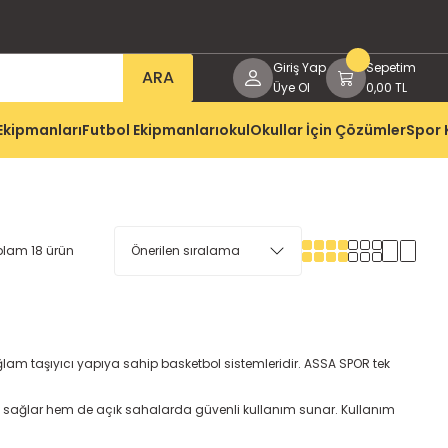
Giriş Yap
Sepetim
ARA
Üye Ol
0,00 TL
Ekipmanları
Futbol Ekipmanları
okul
Okullar İçin Çözümler
Spor 
plam 18 ürün
sağlam taşıyıcı yapıya sahip basketbol sistemleridir. ASSA SPOR tek
fu sağlar hem de açık sahalarda güvenli kullanım sunar. Kullanım