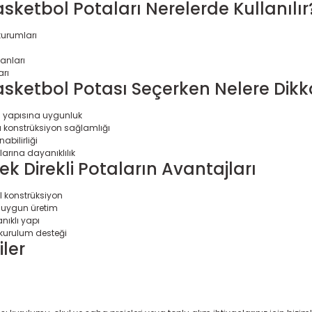
asketbol Potaları Nerelerde Kullanılır
kurumları
anları
arı
Basketbol Potası Seçerken Nelere Dikk
n yapısına uygunluk
yıcı konstrüksiyon sağlamlığı
abilirliği
larına dayanıklılık
k Direkli Potaların Avantajları
 konstrüksiyon
a uygun üretim
nıklı yapı
 kurulum desteği
iler