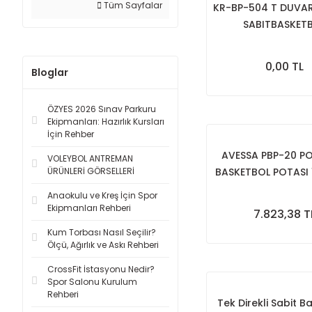
Tüm Sayfalar
KR-BP-504 T DUV
SABITBASKET
POTASIBASIC M
(105*180)
0,00 TL
Bloglar
ÖZYES 2026 Sınav Parkuru
Ekipmanları: Hazırlık Kursları
İçin Rehber
AVESSA PBP-20 P
VOLEYBOL ANTREMAN
ÜRÜNLERİ GÖRSELLERİ
BASKETBOL POTASI 1
MT
Anaokulu ve Kreş İçin Spor
Ekipmanları Rehberi
7.823,38 T
Kum Torbası Nasıl Seçilir?
Ölçü, Ağırlık ve Askı Rehberi
CrossFit İstasyonu Nedir?
Spor Salonu Kurulum
Rehberi
Tek Direkli Sabit B