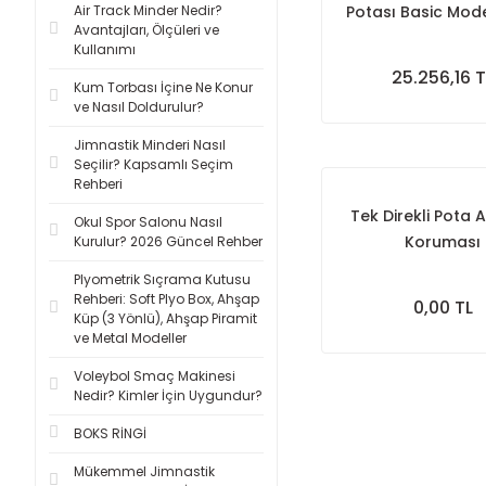
Air Track Minder Nedir?
Potası Basic Mode
Avantajları, Ölçüleri ve
Çember Dijit
Kullanımı
Panya(75*10
25.256,16 T
Kum Torbası İçine Ne Konur
ve Nasıl Doldurulur?
Jimnastik Minderi Nasıl
Seçilir? Kapsamlı Seçim
Rehberi
Tek Direkli Pota 
Okul Spor Salonu Nasıl
Koruması
Kurulur? 2026 Güncel Rehber
Plyometrik Sıçrama Kutusu
Rehberi: Soft Plyo Box, Ahşap
0,00 TL
Küp (3 Yönlü), Ahşap Piramit
ve Metal Modeller
Voleybol Smaç Makinesi
Nedir? Kimler İçin Uygundur?
BOKS RİNGİ
Mükemmel Jimnastik