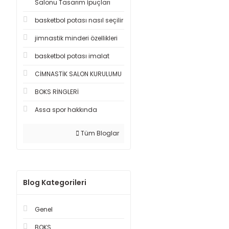
Salonu Tasarım İpuçları
basketbol potası nasıl seçilir
jimnastik minderi özellikleri
basketbol potası imalat
CİMNASTİK SALON KURULUMU
BOKS RİNGLERİ
Assa spor hakkında
Tüm Bloglar
Blog Kategorileri
Genel
BOKS