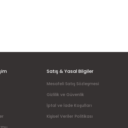
şim
Satış & Yasal Bilgiler
Mesafeli Satış Sözleşmesi
Gizlilik ve Güvenlik
İptal ve İade Koşulları
er
Kişisel Veriler Politikası
ormu