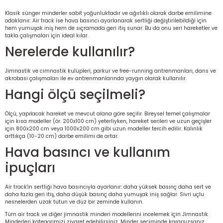
İ
uarlar
Klasik sünger minderler sabit yoğunluktadır ve ağırlıklı olarak darbe emilimine
odaklanır. Air track ise hava basıncı ayarlanarak sertliği değiştirilebildiği için
hem yumuşak iniş hem de sıçramada geri itiş sunar. Bu da onu seri hareketler ve
takla çalışmaları için ideal kılar.
Nerelerde kullanılır?
Jimnastik ve cimnastik kulüpleri, parkur ve free-running antrenmanları, dans ve
akrobasi çalışmaları ile ev antrenmanlarında yaygın olarak kullanılır.
i için Tamamlayıcı Ekipmanlar |
Hangi ölçü seçilmeli?
Ölçü, yapılacak hareket ve mevcut alana göre seçilir. Bireysel temel çalışmalar
için kısa modeller (ör. 200x100 cm) yeterliyken, hareket serileri ve uzun geçişler
için 800x200 cm veya 1000x200 cm gibi uzun modeller tercih edilir. Kalınlık
arttıkça (10-20 cm) darbe emilimi de artar.
Hava basıncı ve kullanım
ipuçları
için Tamamlayıcı Spor Ekipmanları |
Air track'in sertliği hava basıncıyla ayarlanır: daha yüksek basınç daha sert ve
daha fazla geri itiş, daha düşük basınç daha yumuşak iniş sağlar. Sivri uçlu
pa – Organizasyonlar için
nesnelerden uzak tutun ve düz bir zeminde kullanın.
ünler | ASSA SPOR
Tüm air track ve diğer jimnastik minderi modellerini incelemek için
Jimnastik
Minderleri
kategorimizi ziyaret edebilirsiniz. Minder seçiminde kararsızsanız