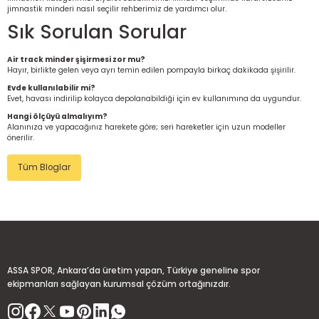
jimnastik minderi nasıl seçilir
rehberimiz de yardımcı olur.
Sık Sorulan Sorular
Air track minder şişirmesi zor mu?
Hayır, birlikte gelen veya ayrı temin edilen pompayla birkaç dakikada şişirilir.
Evde kullanılabilir mi?
Evet, havası indirilip kolayca depolanabildiği için ev kullanımına da uygundur.
Hangi ölçüyü almalıyım?
Alanınıza ve yapacağınız harekete göre; seri hareketler için uzun modeller
önerilir.
Tüm Bloglar
 Ürünleri | Dayanıklı ve Modüler
ri
ASSA SPOR, Ankara’da üretim yapan, Türkiye geneline spor
ekipmanları sağlayan kurumsal çözüm ortağınızdır.