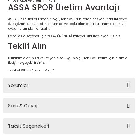
Özel ölçü ve üretim imkânı
ASSA SPOR Üretim Avantajı
ASSA SPOR üretici firmadır; ölçü, renk ve ürün kombinasyonunda ihtiyaca
özel çözümler sunabilir. Kurumsal ve toplu alımlarda kullanım alanınıza
uygun ürün planlanabilir.
Daha fazla seçenek için
YOGA ÜRÜNLERİ
kategorisini inceleyebilirsiniz.
Teklif Alın
Kullanım alanınıza ve ihtiyacınıza uygun ölçü, renk ve üretim için bizimle
iletişime geçebilirsiniz.
Teklif Al
WhatsApp'tan Bilgi Al
 Ürünleri | Dayanıklı ve Modüler
Yorumlar
ri
Soru & Cevap
Bu ürüne ilk yorumu siz yapın!
Taksit Seçenekleri
Yorum Yaz
Ürün hakkında henüz soru sorulmamış.