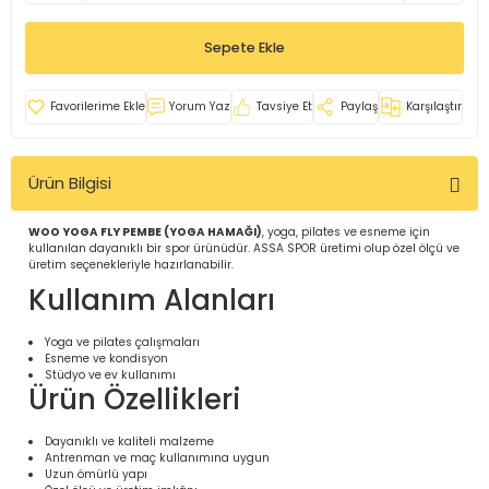
İ
uarlar
Sepete Ekle
Yorum Yaz
Tavsiye Et
Paylaş
Karşılaştır
Ürün Bilgisi
i için Tamamlayıcı Ekipmanlar |
WOO YOGA FLY PEMBE (YOGA HAMAĞI)
, yoga, pilates ve esneme için
kullanılan dayanıklı bir spor ürünüdür. ASSA SPOR üretimi olup özel ölçü ve
üretim seçenekleriyle hazırlanabilir.
Kullanım Alanları
Yoga ve pilates çalışmaları
Esneme ve kondisyon
için Tamamlayıcı Spor Ekipmanları |
Stüdyo ve ev kullanımı
Ürün Özellikleri
pa – Organizasyonlar için
Dayanıklı ve kaliteli malzeme
ünler | ASSA SPOR
Antrenman ve maç kullanımına uygun
Uzun ömürlü yapı