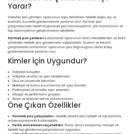
Yarar?
Voleybol pas çemberi, sporcunun topu belirlenen hedefe doğru açı ve
kontrollü kuvvetle göndermesine yardımcı olur. Parmak pas
çalışmalarında hedef oluşturarak pas hassasiyetinin, yön kontrolünün ve
top hakimiyetinin geliştirilmesini destekler.
Parmak pas çemberi
kullanılarak sporcunun farklı mesafelerden ve farklı
yönlerden hedefe pas göndermesi sağlanabilir. Düzenli ve tekrarlı
çalışmalarda antrenörün sporcunun pas doğruluğunu daha kolay
gözlemlemesine yardımcı olur.
Kimler İçin Uygundur?
Voleybol kulüpleri
Voleybol okulları ve spor akademileri
 Ürünleri | Dayanıklı ve Modüler
Okul ve üniversite takımları
ri
Belediye ve kamu kurumlarına ait spor tesisleri
Profesyonel ve amatör spor salonları
Altyapı ve performans grupları
Pasör ve bireysel teknik antrenmanları
Öne Çıkan Özellikler
Parmak pas çalışmaları:
Hedefe yönelik pas isabeti ve top kontrolü
antrenmanlarında kullanılabilir.
Farklı antrenman seçenekleri:
Pasör, servis karşılama, manşet ve
hedefe top gönderme çalışmalarına uygundur.