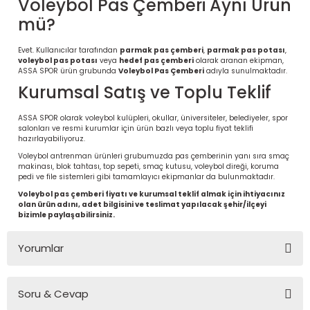
Voleybol Pas Çemberi Aynı Ürün
mü?
Evet. Kullanıcılar tarafından
parmak pas çemberi
,
parmak pas potası
,
voleybol pas potası
veya
hedef pas çemberi
olarak aranan ekipman,
ASSA SPOR ürün grubunda
Voleybol Pas Çemberi
adıyla sunulmaktadır.
Kurumsal Satış ve Toplu Teklif
ASSA SPOR olarak voleybol kulüpleri, okullar, üniversiteler, belediyeler, spor
salonları ve resmi kurumlar için ürün bazlı veya toplu fiyat teklifi
hazırlayabiliyoruz.
Voleybol antrenman ürünleri grubumuzda pas çemberinin yanı sıra smaç
makinası, blok tahtası, top sepeti, smaç kutusu, voleybol direği, koruma
pedi ve file sistemleri gibi tamamlayıcı ekipmanlar da bulunmaktadır.
Voleybol pas çemberi fiyatı ve kurumsal teklif almak için ihtiyacınız
olan ürün adını, adet bilgisini ve teslimat yapılacak şehir/ilçeyi
bizimle paylaşabilirsiniz.
Yorumlar
Soru & Cevap
Bu ürüne ilk yorumu siz yapın!