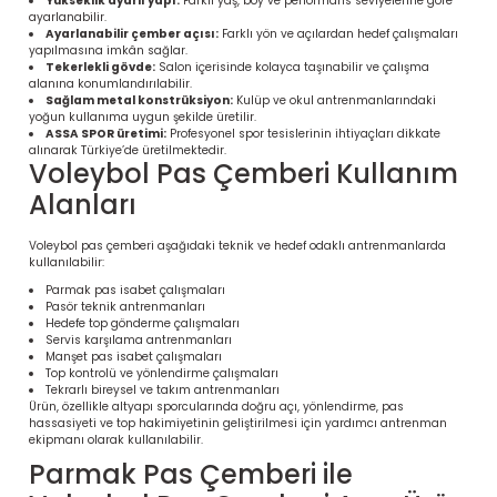
Yükseklik ayarlı yapı:
Farklı yaş, boy ve performans seviyelerine göre
ayarlanabilir.
Ayarlanabilir çember açısı:
Farklı yön ve açılardan hedef çalışmaları
yapılmasına imkân sağlar.
Tekerlekli gövde:
Salon içerisinde kolayca taşınabilir ve çalışma
alanına konumlandırılabilir.
Sağlam metal konstrüksiyon:
Kulüp ve okul antrenmanlarındaki
yoğun kullanıma uygun şekilde üretilir.
ASSA SPOR üretimi:
Profesyonel spor tesislerinin ihtiyaçları dikkate
alınarak Türkiye’de üretilmektedir.
Voleybol Pas Çemberi Kullanım
Alanları
Voleybol pas çemberi aşağıdaki teknik ve hedef odaklı antrenmanlarda
kullanılabilir:
Parmak pas isabet çalışmaları
Pasör teknik antrenmanları
Hedefe top gönderme çalışmaları
Servis karşılama antrenmanları
Manşet pas isabet çalışmaları
Top kontrolü ve yönlendirme çalışmaları
Tekrarlı bireysel ve takım antrenmanları
Ürün, özellikle altyapı sporcularında doğru açı, yönlendirme, pas
hassasiyeti ve top hakimiyetinin geliştirilmesi için yardımcı antrenman
ekipmanı olarak kullanılabilir.
Parmak Pas Çemberi ile