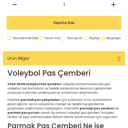
İ
uarlar
Sepete Ekle
Yorum Yaz
Tavsiye Et
Paylaş
Karşılaştır
i için Tamamlayıcı Ekipmanlar |
Ürün Bilgisi
Voleybol Pas Çemberi
ASSA SPOR Voleybol Pas Çemberi
, voleybol antrenmanlarında pas
isabetini, top kontrolünü ve hedefe yönlendirme becerisini geliştirmek
amacıyla kullanılan profesyonel bir antrenman ekipmanıdır.
için Tamamlayıcı Spor Ekipmanları |
Özellikle
parmak pas çalışmaları
için kullanılan ürün; antrenörlerin
pasör eğitimi, servis karşılama, manşet ve hedefe top gönderme
çalışmaları yaptırmasını kolaylaştırır. İnternette
parmak pas çemberi
ve
parmak pas potası
olarak da aranan voleybol pas çemberi; kulüpler,
pa – Organizasyonlar için
okullar ve spor salonlarındaki tekrarlı teknik antrenmanlar için uygundur.
ünler | ASSA SPOR
Parmak Pas Çemberi Ne İşe