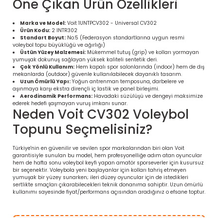
Öne Çıkan Ürün Özellikleri
Marka ve Model:
Voit 1UNTPCV302 - Universal CV302
Ürün Kodu:
2 INTR302
Standart Boyut:
No:5 (Federasyon standartlarına uygun resmi
voleybol topu büyüklüğü ve ağırlığı)
Üstün Yüzey Malzemesi:
Mükemmel tutuş (grip) ve kolları yormayan
yumuşak dokunuş sağlayan yüksek kaliteli sentetik deri.
Çok Yönlü Kullanım:
Hem kapalı spor salonlarında (indoor) hem de dış
mekanlarda (outdoor) güvenle kullanılabilecek dayanıklı tasarım.
Uzun Ömürlü Yapı:
Yoğun antrenman temposuna, darbelere ve
aşınmaya karşı ekstra dirençli iç lastik ve panel birleşimi.
Aerodinamik Performans:
Havadaki süzülüşü ve dengeyi maksimize
ederek hedefi şaşmayan vuruş imkanı sunar.
Neden Voit CV302 Voleybol
Topunu Seçmelisiniz?
 Ürünleri | Dayanıklı ve Modüler
ri
Türkiye'nin en güvenilir ve sevilen spor markalarından biri olan Voit
garantisiyle sunulan bu model, hem profesyonelliğe adım atan oyuncular
hem de hafta sonu voleybol keyfi yapan amatör sporseverler için kusursuz
bir seçenektir. Voleybola yeni başlayanlar için kolları tahriş etmeyen
yumuşak bir yüzey sunarken; ileri düzey oyuncular için de istedikleri
sertlikte smaçları çıkarabilecekleri teknik donanıma sahiptir. Uzun ömürlü
kullanımı sayesinde fiyat/performans açısından aradığınız o efsane toptur.