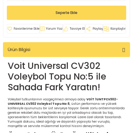
İ
uarlar
Sepete Ekle
Yorum Yaz
Tavsiye Et
Paylaş
Karşılaştır
Ürün Bilgisi
i için Tamamlayıcı Ekipmanlar |
Voit Universal CV302
Voleybol Topu No:5 ile
Sahada Fark Yaratın!
için Tamamlayıcı Spor Ekipmanları |
Voleybol tutkunlarının vazgeçilmezi olmaya aday
VOİT 1UNTPCV302-
UNIVERSAL CV302 Voleybol Topu No:5
, üstün performansı ve yüksek
kalitesiyle oyununuzu bir üst seviyeye taşıyor. Gerek zorlu antrenmanlarda
gerekse rekabet dolu maçlarda en iyi yol arkadaşınız olacak bu top,
sporseverlerin tüm beklentilerini karşılamak üzere özel olarak tasarlandı.
pa – Organizasyonlar için
Yumuşak dokusu, ideal ağırlığı ve dayanıklı yapısıyla her vuruşta,
ünler | ASSA SPOR
manşette ve serviste mükemmel kontrol hissini deneyimleyin.