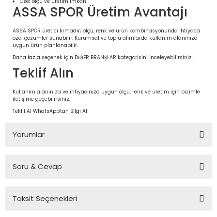
Özel ölçü ve üretim imkânı
ASSA SPOR Üretim Avantajı
ASSA SPOR üretici firmadır; ölçü, renk ve ürün kombinasyonunda ihtiyaca
özel çözümler sunabilir. Kurumsal ve toplu alımlarda kullanım alanınıza
uygun ürün planlanabilir.
Daha fazla seçenek için
DİĞER BRANŞLAR
kategorisini inceleyebilirsiniz.
Teklif Alın
Kullanım alanınıza ve ihtiyacınıza uygun ölçü, renk ve üretim için bizimle
iletişime geçebilirsiniz.
Teklif Al
WhatsApp'tan Bilgi Al
 Ürünleri | Dayanıklı ve Modüler
Yorumlar
ri
Soru & Cevap
Bu ürüne ilk yorumu siz yapın!
Taksit Seçenekleri
Yorum Yaz
Ürün hakkında henüz soru sorulmamış.