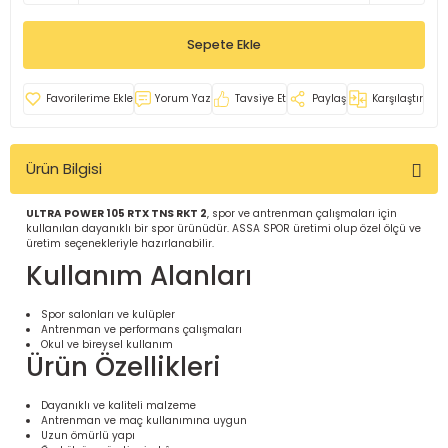
İ
uarlar
Sepete Ekle
Yorum Yaz
Tavsiye Et
Paylaş
Karşılaştır
Ürün Bilgisi
i için Tamamlayıcı Ekipmanlar |
ULTRA POWER 105 RTX TNS RKT 2
, spor ve antrenman çalışmaları için
kullanılan dayanıklı bir spor ürünüdür. ASSA SPOR üretimi olup özel ölçü ve
üretim seçenekleriyle hazırlanabilir.
Kullanım Alanları
Spor salonları ve kulüpler
Antrenman ve performans çalışmaları
için Tamamlayıcı Spor Ekipmanları |
Okul ve bireysel kullanım
Ürün Özellikleri
pa – Organizasyonlar için
Dayanıklı ve kaliteli malzeme
ünler | ASSA SPOR
Antrenman ve maç kullanımına uygun
Uzun ömürlü yapı