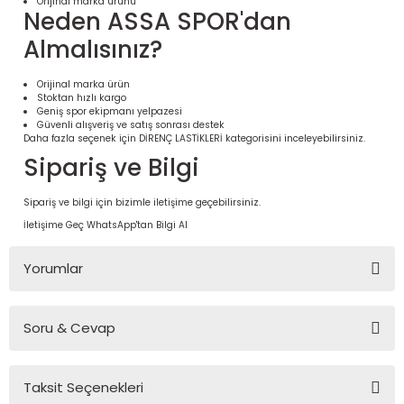
Orijinal marka ürünü
Neden ASSA SPOR'dan
Almalısınız?
Orijinal marka ürün
Stoktan hızlı kargo
Geniş spor ekipmanı yelpazesi
Güvenli alışveriş ve satış sonrası destek
Daha fazla seçenek için
DİRENÇ LASTİKLERİ
kategorisini inceleyebilirsiniz.
Sipariş ve Bilgi
Sipariş ve bilgi için bizimle iletişime geçebilirsiniz.
İletişime Geç
WhatsApp'tan Bilgi Al
 Ürünleri | Dayanıklı ve Modüler
ri
Yorumlar
Soru & Cevap
Bu ürüne ilk yorumu siz yapın!
Taksit Seçenekleri
Yorum Yaz
Ürün hakkında henüz soru sorulmamış.