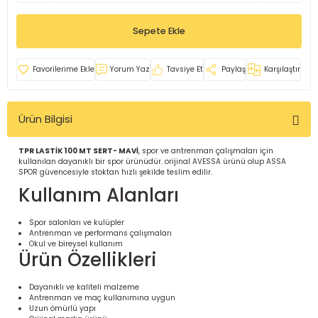
İ
uarlar
Sepete Ekle
Yorum Yaz
Tavsiye Et
Paylaş
Karşılaştır
Ürün Bilgisi
i için Tamamlayıcı Ekipmanlar |
TPR LASTİK 100 MT SERT- MAVİ
, spor ve antrenman çalışmaları için
kullanılan dayanıklı bir spor ürünüdür. orijinal AVESSA ürünü olup ASSA
SPOR güvencesiyle stoktan hızlı şekilde teslim edilir.
Kullanım Alanları
Spor salonları ve kulüpler
Antrenman ve performans çalışmaları
için Tamamlayıcı Spor Ekipmanları |
Okul ve bireysel kullanım
Ürün Özellikleri
pa – Organizasyonlar için
Dayanıklı ve kaliteli malzeme
ünler | ASSA SPOR
Antrenman ve maç kullanımına uygun
Uzun ömürlü yapı