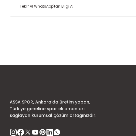
Teklif Al
WhatsApp'tan Bilgi Al
Bu ürünün fiyat bilgisi, resim, ürün açıklamalarında ve diğer
Görüş ve önerileriniz için teşekkür ederiz.
Ürün resmi kalitesiz, bozuk veya görüntülenemiyor.
Ürün açıklamasında eksik bilgiler bulunuyor.
Ürün bilgilerinde hatalar bulunuyor.
Ürün fiyatı diğer sitelerden daha pahalı.
Bu ürüne benzer farklı alternatifler olmalı.
ASSA SPOR, Ankara’da üretim yapan,
Türkiye geneline spor ekipmanları
sağlayan kurumsal çözüm ortağınızdır.