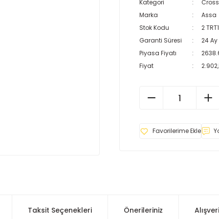
Kategori
Cross
Marka
Assa
Stok Kodu
2 TRT
Garanti Süresi
24 Ay
Piyasa Fiyatı
2638.
Fiyat
2.902
Y
Taksit Seçenekleri
Önerileriniz
Alışver