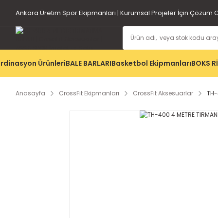
Ankara Üretim Spor Ekipmanları | Kurumsal Projeler İçin Çözüm O
rdinasyon Ürünleri
BALE BARLARI
Basketbol Ekipmanları
BOKS R
Anasayfa
CrossFit Ekipmanları
CrossFit Aksesuarlar
TH-