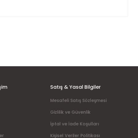
ımıza iletebilirsiniz.
şim
Satış & Yasal Bilgiler
Mesafeli Satış Sözleşmesi
Gizlilik ve Güvenlik
İptal ve İade Koşulları
er
Kişisel Veriler Politikası