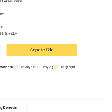
Fit Aksesuarlar
102
68
,55 TL + KDV
Sepete Ekle
orum Yaz
Tavsiye Et
Paylaş
Karşılaştır
iş Deneyimi