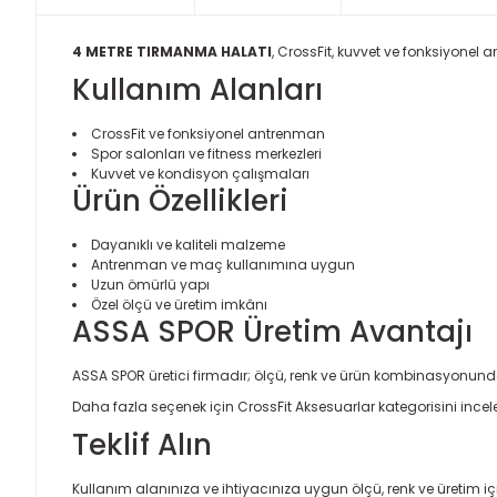
4 METRE TIRMANMA HALATI
, CrossFit, kuvvet ve fonksiyonel 
Kullanım Alanları
CrossFit ve fonksiyonel antrenman
Spor salonları ve fitness merkezleri
Kuvvet ve kondisyon çalışmaları
Ürün Özellikleri
Dayanıklı ve kaliteli malzeme
Antrenman ve maç kullanımına uygun
Uzun ömürlü yapı
Özel ölçü ve üretim imkânı
ASSA SPOR Üretim Avantajı
ASSA SPOR üretici firmadır; ölçü, renk ve ürün kombinasyonund
Daha fazla seçenek için
CrossFit Aksesuarlar
kategorisini incele
Teklif Alın
Kullanım alanınıza ve ihtiyacınıza uygun ölçü, renk ve üretim için