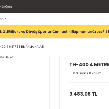
rtağınız
İNGLERİ
Boks ve Dövüş Sporları
Cimnastik Ekipmanları
CrossFit 
400 4 METRE TIRMANMA HALATI
TH-400 4 METR
0.0 Puan / 0 Yorum
3.483,06 TL