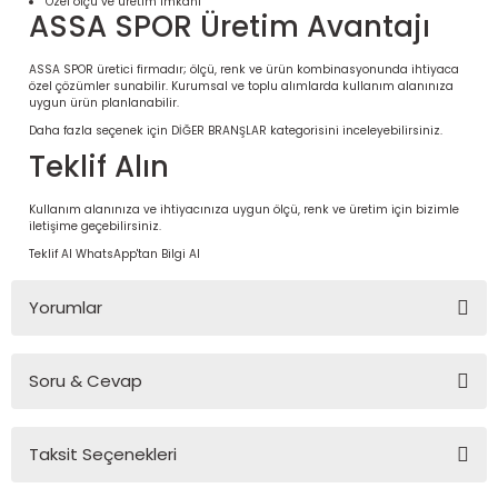
Özel ölçü ve üretim imkânı
ASSA SPOR Üretim Avantajı
ASSA SPOR üretici firmadır; ölçü, renk ve ürün kombinasyonunda ihtiyaca
özel çözümler sunabilir. Kurumsal ve toplu alımlarda kullanım alanınıza
uygun ürün planlanabilir.
Daha fazla seçenek için
DİĞER BRANŞLAR
kategorisini inceleyebilirsiniz.
Teklif Alın
Kullanım alanınıza ve ihtiyacınıza uygun ölçü, renk ve üretim için bizimle
iletişime geçebilirsiniz.
Teklif Al
WhatsApp'tan Bilgi Al
 Ürünleri | Dayanıklı ve Modüler
Yorumlar
ri
Soru & Cevap
Bu ürüne ilk yorumu siz yapın!
Taksit Seçenekleri
Yorum Yaz
Ürün hakkında henüz soru sorulmamış.