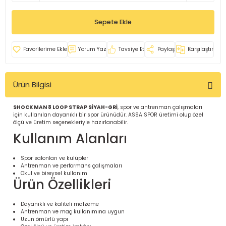
İ
uarlar
Sepete Ekle
Yorum Yaz
Tavsiye Et
Paylaş
Karşılaştır
Ürün Bilgisi
i için Tamamlayıcı Ekipmanlar |
SHOCK MAN 8 LOOP STRAP SİYAH-GRİ
, spor ve antrenman çalışmaları
için kullanılan dayanıklı bir spor ürünüdür. ASSA SPOR üretimi olup özel
ölçü ve üretim seçenekleriyle hazırlanabilir.
Kullanım Alanları
Spor salonları ve kulüpler
Antrenman ve performans çalışmaları
için Tamamlayıcı Spor Ekipmanları |
Okul ve bireysel kullanım
Ürün Özellikleri
pa – Organizasyonlar için
Dayanıklı ve kaliteli malzeme
ünler | ASSA SPOR
Antrenman ve maç kullanımına uygun
Uzun ömürlü yapı