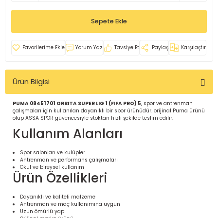
İ
uarlar
Sepete Ekle
Yorum Yaz
Tavsiye Et
Paylaş
Karşılaştır
Ürün Bilgisi
i için Tamamlayıcı Ekipmanlar |
PUMA 08451701 ORBITA SUPER LIG 1 (FIFA PRO) 5
, spor ve antrenman
çalışmaları için kullanılan dayanıklı bir spor ürünüdür. orijinal Puma ürünü
olup ASSA SPOR güvencesiyle stoktan hızlı şekilde teslim edilir.
Kullanım Alanları
Spor salonları ve kulüpler
Antrenman ve performans çalışmaları
için Tamamlayıcı Spor Ekipmanları |
Okul ve bireysel kullanım
Ürün Özellikleri
pa – Organizasyonlar için
Dayanıklı ve kaliteli malzeme
ünler | ASSA SPOR
Antrenman ve maç kullanımına uygun
Uzun ömürlü yapı