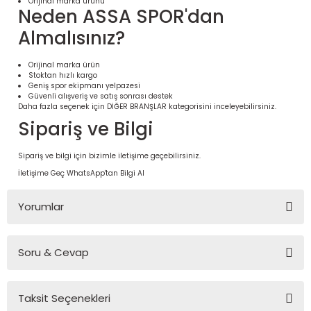
Orijinal marka ürünü
Neden ASSA SPOR'dan
Almalısınız?
Orijinal marka ürün
Stoktan hızlı kargo
Geniş spor ekipmanı yelpazesi
Güvenli alışveriş ve satış sonrası destek
Daha fazla seçenek için
DİĞER BRANŞLAR
kategorisini inceleyebilirsiniz.
Sipariş ve Bilgi
Sipariş ve bilgi için bizimle iletişime geçebilirsiniz.
İletişime Geç
WhatsApp'tan Bilgi Al
 Ürünleri | Dayanıklı ve Modüler
ri
Yorumlar
Soru & Cevap
Bu ürüne ilk yorumu siz yapın!
Taksit Seçenekleri
Yorum Yaz
Ürün hakkında henüz soru sorulmamış.