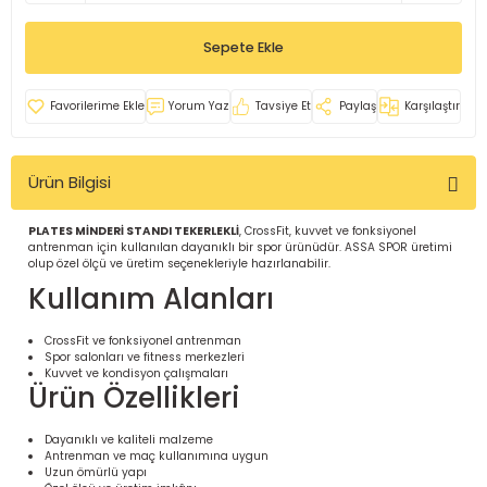
İ
uarlar
Sepete Ekle
Yorum Yaz
Tavsiye Et
Paylaş
Karşılaştır
Ürün Bilgisi
i için Tamamlayıcı Ekipmanlar |
PLATES MİNDERİ STANDI TEKERLEKLİ
, CrossFit, kuvvet ve fonksiyonel
antrenman için kullanılan dayanıklı bir spor ürünüdür. ASSA SPOR üretimi
olup özel ölçü ve üretim seçenekleriyle hazırlanabilir.
Kullanım Alanları
CrossFit ve fonksiyonel antrenman
Spor salonları ve fitness merkezleri
için Tamamlayıcı Spor Ekipmanları |
Kuvvet ve kondisyon çalışmaları
Ürün Özellikleri
pa – Organizasyonlar için
Dayanıklı ve kaliteli malzeme
ünler | ASSA SPOR
Antrenman ve maç kullanımına uygun
Uzun ömürlü yapı