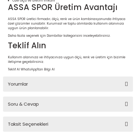
Özel ölçü ve üretim imkânı
ASSA SPOR Üretim Avantajı
ASSA SPOR üretici firmadır; ölçü, renk ve ürün kombinasyonunda ihtiyaca
özel çözümler sunabilir. Kurumsal ve toplu alımlarda kullanım alanınıza
uygun ürün planlanabilir.
Daha fazla seçenek için
Dambıllar
kategorisini inceleyebilirsiniz.
Teklif Alın
Kullanım alanınıza ve ihtiyacınıza uygun ölçü, renk ve üretim için bizimle
iletişime geçebilirsiniz.
Teklif Al
WhatsApp'tan Bilgi Al
 Ürünleri | Dayanıklı ve Modüler
Yorumlar
ri
Soru & Cevap
Bu ürüne ilk yorumu siz yapın!
Taksit Seçenekleri
Yorum Yaz
Ürün hakkında henüz soru sorulmamış.