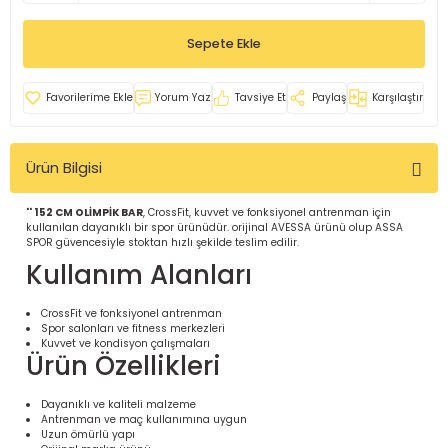
İ
uarlar
Sepete Ekle
Yorum Yaz
Tavsiye Et
Paylaş
Karşılaştır
Ürün Bilgisi
i için Tamamlayıcı Ekipmanlar |
'' 152 CM OLİMPİK BAR
, CrossFit, kuvvet ve fonksiyonel antrenman için
kullanılan dayanıklı bir spor ürünüdür. orijinal AVESSA ürünü olup ASSA
SPOR güvencesiyle stoktan hızlı şekilde teslim edilir.
Kullanım Alanları
CrossFit ve fonksiyonel antrenman
Spor salonları ve fitness merkezleri
için Tamamlayıcı Spor Ekipmanları |
Kuvvet ve kondisyon çalışmaları
Ürün Özellikleri
pa – Organizasyonlar için
Dayanıklı ve kaliteli malzeme
ünler | ASSA SPOR
Antrenman ve maç kullanımına uygun
Uzun ömürlü yapı