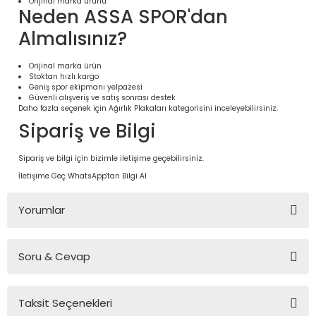
Orijinal marka ürünü
Neden ASSA SPOR'dan
Almalısınız?
Orijinal marka ürün
Stoktan hızlı kargo
Geniş spor ekipmanı yelpazesi
Güvenli alışveriş ve satış sonrası destek
Daha fazla seçenek için
Ağırlık Plakaları
kategorisini inceleyebilirsiniz.
Sipariş ve Bilgi
Sipariş ve bilgi için bizimle iletişime geçebilirsiniz.
İletişime Geç
WhatsApp'tan Bilgi Al
 Ürünleri | Dayanıklı ve Modüler
ri
Yorumlar
Soru & Cevap
Bu ürüne ilk yorumu siz yapın!
Taksit Seçenekleri
Yorum Yaz
Ürün hakkında henüz soru sorulmamış.