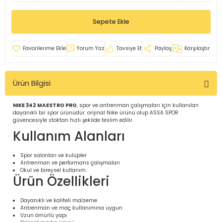
İ
uarlar
Sepete Ekle
Yorum Yaz
Tavsiye Et
Paylaş
Karşılaştır
Ürün Bilgisi
i için Tamamlayıcı Ekipmanlar |
NIKE 342 MAESTRO PRO
, spor ve antrenman çalışmaları için kullanılan
dayanıklı bir spor ürünüdür. orijinal Nike ürünü olup ASSA SPOR
güvencesiyle stoktan hızlı şekilde teslim edilir.
Kullanım Alanları
Spor salonları ve kulüpler
Antrenman ve performans çalışmaları
için Tamamlayıcı Spor Ekipmanları |
Okul ve bireysel kullanım
Ürün Özellikleri
pa – Organizasyonlar için
Dayanıklı ve kaliteli malzeme
ünler | ASSA SPOR
Antrenman ve maç kullanımına uygun
Uzun ömürlü yapı