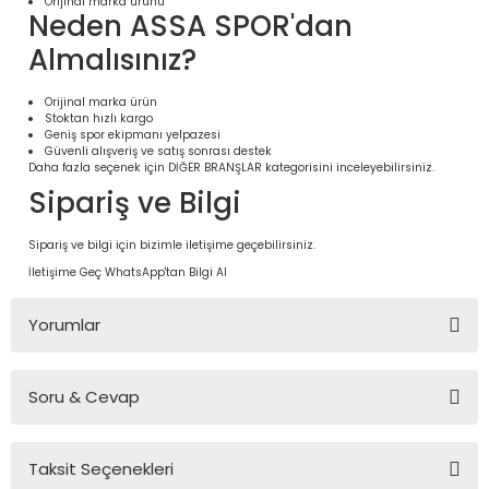
Orijinal marka ürünü
Neden ASSA SPOR'dan
Almalısınız?
Orijinal marka ürün
Stoktan hızlı kargo
Geniş spor ekipmanı yelpazesi
Güvenli alışveriş ve satış sonrası destek
Daha fazla seçenek için
DİĞER BRANŞLAR
kategorisini inceleyebilirsiniz.
Sipariş ve Bilgi
Sipariş ve bilgi için bizimle iletişime geçebilirsiniz.
İletişime Geç
WhatsApp'tan Bilgi Al
 Ürünleri | Dayanıklı ve Modüler
ri
Yorumlar
Soru & Cevap
Bu ürüne ilk yorumu siz yapın!
Taksit Seçenekleri
Yorum Yaz
Ürün hakkında henüz soru sorulmamış.