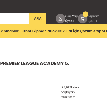
Giriş Yap
Sepetim
ARA
Üye Ol
0,00 TL
Ekipmanları
Futbol Ekipmanları
okul
Okullar İçin Çözümler
Spor 
0 PREMIER LEAGUE ACADEMY 5.
198,91 TL den
başlayan
taksitlerle!