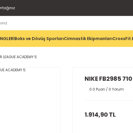
rtağınız
İNGLERİ
Boks ve Dövüş Sporları
Cimnastik Ekipmanları
CrossFit 
ER LEAGUE ACADEMY 5.
NIKE FB2985 71
0.0 Puan / 0 Yorum
1.914,90 TL