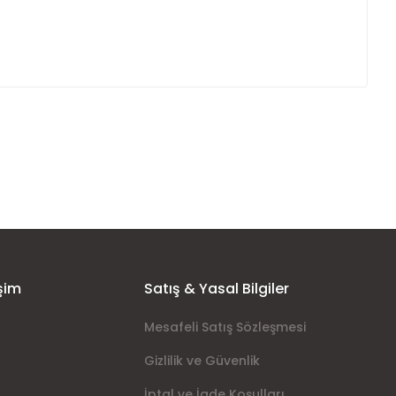
ımıza iletebilirsiniz.
şim
Satış & Yasal Bilgiler
Mesafeli Satış Sözleşmesi
Gizlilik ve Güvenlik
İptal ve İade Koşulları