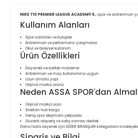
NIKE 710 PREMIER LEAGUE ACADEMY 5.
, spor ve antrenman çal
Kullanım Alanları
Spor salonları ve kulüpler
Antrenman ve performans çalışmaları
Okul ve bireysel kullanım
Ürün Özellikleri
Dayanıklı ve kaliteli malzeme
Antrenman ve maç kullanımına uygun
Uzun ömürlü yapı
Orijinal marka ürünü
Neden ASSA SPOR'dan Almalı
Orijinal marka ürün
Stoktan hızlı kargo
Geniş spor ekipmanı yelpazesi
Güvenli alışveriş ve satış sonrası destek
Daha fazla seçenek için
DİĞER BRANŞLAR
kategorisini inceleyebil
Sipariş ve Bilgi