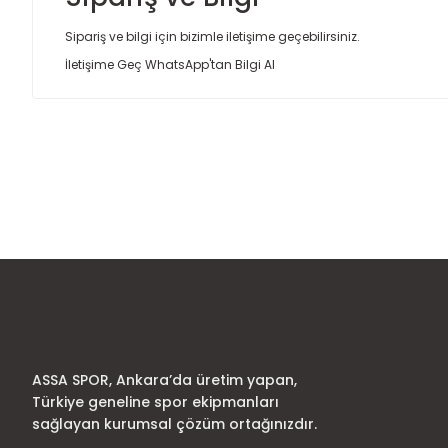
Sipariş ve bilgi için bizimle iletişime geçebilirsiniz.
İletişime Geç
WhatsApp'tan Bilgi Al
Bu ürünün fiyat bilgisi, resim, ürün açıklamalarında ve diğer
Görüş ve önerileriniz için teşekkür ederiz.
Ürün resmi kalitesiz, bozuk veya görüntülenemiyor.
Ürün açıklamasında eksik bilgiler bulunuyor.
Ürün bilgilerinde hatalar bulunuyor.
Ürün fiyatı diğer sitelerden daha pahalı.
Bu ürüne benzer farklı alternatifler olmalı.
ASSA SPOR, Ankara’da üretim yapan,
Türkiye geneline spor ekipmanları
sağlayan kurumsal çözüm ortağınızdır.