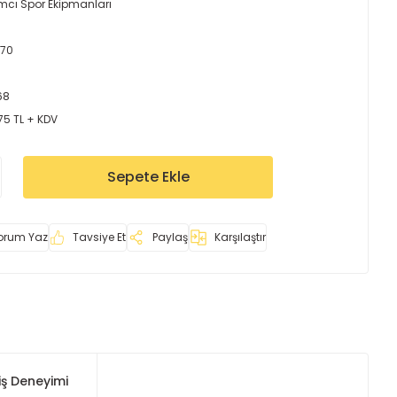
mcı Spor Ekipmanları
170
68
75 TL + KDV
Sepete Ekle
orum Yaz
Tavsiye Et
Paylaş
Karşılaştır
iş Deneyimi