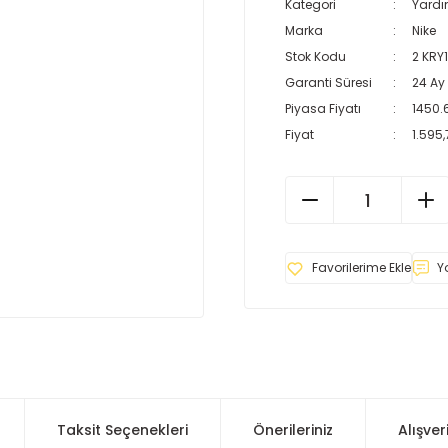
Kategori
Yardı
Marka
Nike
Stok Kodu
2 KRY
Garanti Süresi
24 Ay
Piyasa Fiyatı
1450.
Fiyat
1.595,
Y
Taksit Seçenekleri
Önerileriniz
Alışver