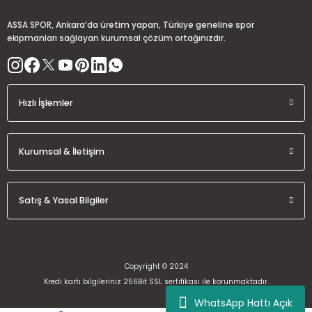
17.340,48 TL
ASSA SPOR, Ankara’da üretim yapan, Türkiye geneline spor
ekipmanları sağlayan kurumsal çözüm ortağınızdır.
Mini Futbol Kalesi 80*120 Cm (Çift)
Gönder
Hızlı İşlemler
10.952,64 TL
Kurumsal & İletişim
Mini Futbol Kalesi 100×160 cm (Tek)
Satış & Yasal Bilgiler
7.840,00 TL
Copyright © 2024
Kredi kartı bilgileriniz 256Bit SSL sertifikası ile korunmaktadır.
WhatsApp Hattı Açık