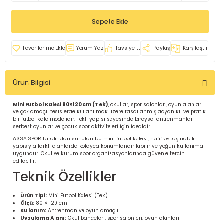
İ
uarlar
Sepete Ekle
Yorum Yaz
Tavsiye Et
Paylaş
Karşılaştır
Ürün Bilgisi
i için Tamamlayıcı Ekipmanlar |
Mini Futbol Kalesi 80×120 cm (Tek)
, okullar, spor salonları, oyun alanları
ve çok amaçlı tesislerde kullanılmak üzere tasarlanmış dayanıklı ve pratik
bir futbol kale modelidir. Tekli yapısı sayesinde bireysel antrenmanlar,
serbest oyunlar ve çocuk spor aktiviteleri için idealdir.
ASSA SPOR tarafından sunulan bu mini futbol kalesi, hafif ve taşınabilir
yapısıyla farklı alanlarda kolayca konumlandırılabilir ve yoğun kullanıma
uygundur. Okul ve kurum spor organizasyonlarında güvenle tercih
edilebilir.
için Tamamlayıcı Spor Ekipmanları |
Teknik Özellikler
pa – Organizasyonlar için
Ürün Tipi:
Mini Futbol Kalesi (Tek)
ünler | ASSA SPOR
Ölçü:
80 × 120 cm
Kullanım:
Antrenman ve oyun amaçlı
Uygulama Alanı:
Okul bahçeleri, spor salonları, oyun alanları