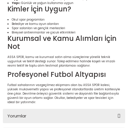
Yapı:
Günlük ve yoğun kullanıma uygun
Kimler İçin Uygun?
Okul spor programları
Belediye ve kamu oyun alanları
Spor salonları ve gençlik merkezleri
Bireysel antrenmanlar ve çocuk etkinlikleri
Kurumsal ve Kamu Alımları İçin
Not
ASSA SPOR, kamu ve kurumsal satın alma süreçlerine yönelik teknik
uygunluk ve teklif desteği sunar. Talep edilmesi halinde kaşeli ve imzalı
resmi teklif ile toplu alım teslimat planlaması sağlanır.
Profesyonel Futbol Altyapısı
 Ürünleri | Dayanıklı ve Modüler
ri
Futbol sahalarının vazgeçilmez ekipmanı olan bu ASSA SPOR kalesi,
yüksek mukavemetli yapısı ve profesyonel standartlarda üretim kalitesiyle
öne çıkar. Devrilme önleyici güvenlik sistemi ve dayanıklı file bağlantısıyla
güvenli bir oyun ortamı sağlar. Okullar, belediyeler ve spor tesisleri için
ideal bir yatırımdır.
Yorumlar