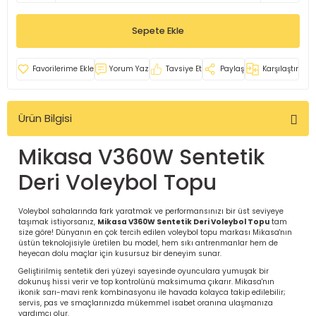
İ
uarlar
Sepete Ekle
Yorum Yaz
Tavsiye Et
Paylaş
Karşılaştır
Ürün Bilgisi
i için Tamamlayıcı Ekipmanlar |
Mikasa V360W Sentetik
Deri Voleybol Topu
Voleybol sahalarında fark yaratmak ve performansınızı bir üst seviyeye
taşımak istiyorsanız,
Mikasa V360W Sentetik Deri Voleybol Topu
tam
size göre! Dünyanın en çok tercih edilen voleybol topu markası Mikasa'nın
için Tamamlayıcı Spor Ekipmanları |
üstün teknolojisiyle üretilen bu model, hem sıkı antrenmanlar hem de
heyecan dolu maçlar için kusursuz bir deneyim sunar.
Geliştirilmiş sentetik deri yüzeyi sayesinde oyunculara yumuşak bir
pa – Organizasyonlar için
dokunuş hissi verir ve top kontrolünü maksimuma çıkarır. Mikasa'nın
ünler | ASSA SPOR
ikonik sarı-mavi renk kombinasyonu ile havada kolayca takip edilebilir;
servis, pas ve smaçlarınızda mükemmel isabet oranına ulaşmanıza
yardımcı olur.