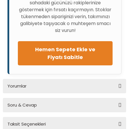
sahadaki gücünüzü rakiplerinize
göstermek için fırsatı kaçırmayın. Stoklar
tükenmeden siparişinizi verin, takımınızı
galibiyete taşıyacak o muhteşem smacı
siz vurun!
Hemen Sepete Ekle ve
Fiyatı Sabitle
Yorumlar
Soru & Cevap
Bu ürüne ilk yorumu siz yapın!
Taksit Seçenekleri
Yorum Yaz
Ürün hakkında henüz soru sorulmamış.