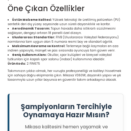
Öne Çıkan Özellikler
Üstün Malzeme Kalitesi:
Yüksek teknoloji ile üretilmiş poliüretan (PU)
sentetik deri dış yüzey sayesinde uzun süreli dayanıklılık ve konfor.
Aerodinamik Tasarım:
Topun havada daha istikrarlı süzülmesini
sağlayan, dengeyi artıran 18 panelli özel dizayn.
Uluslararası Standartlar:
FIVB (Uluslararası Voleybol Federasyonu)
normlarına tam uygun olan 5 numara resmi boy ve standart ağırlık.
Maksimum Kavrama ve Kontrol:
Terlemeye bağlı kaymaları en aza
indiren yapısıyla, manşet ve pas sırasında oyuncuya tam güven verir.
Geniş Kullanım Alanı:
Okullar, spor kulüpleri ve bireysel voleybol
tutkunları için kapalı spor salonu (indoor) kullanımına idealdir.
Ürün Kodu:
2 FİN675
Takımınızın yıldızı olmak, her vuruşta profesyonelliği ve kaliteyi hissetmek
için sahaya doğru ekipmanla çıkın. Mikasa V360W, dayanıklı yapısı ve şık
 Ürünleri | Dayanıklı ve Modüler
tasarımıyla uzun yıllar boyunca en güvenilir takım arkadaşınız olacak.
ri
Şampiyonların Tercihiyle
Oynamaya Hazır Mısın?
Mikasa kalitesini hemen yaşamak ve