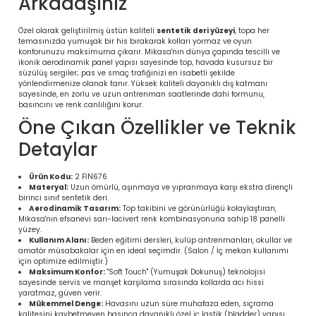
Arkadaşınız
Özel olarak geliştirilmiş üstün kaliteli
sentetik deri yüzeyi
, topa her
temasınızda yumuşak bir his bırakarak kolları yormaz ve oyun
konforunuzu maksimuma çıkarır. Mikasa'nın dünya çapında tescilli ve
ikonik aerodinamik panel yapısı sayesinde top, havada kusursuz bir
süzülüş sergiler; pas ve smaç trafiğinizi en isabetli şekilde
yönlendirmenize olanak tanır. Yüksek kaliteli dayanıklı dış katmanı
sayesinde, en zorlu ve uzun antrenman saatlerinde dahi formunu,
basıncını ve renk canlılığını korur.
Öne Çıkan Özellikler ve Teknik
Detaylar
Ürün Kodu:
2 FİN676
 Ürünleri | Dayanıklı ve Modüler
Materyal:
Uzun ömürlü, aşınmaya ve yıpranmaya karşı ekstra dirençli
ri
birinci sınıf sentetik deri.
Aerodinamik Tasarım:
Top takibini ve görünürlüğü kolaylaştıran,
Mikasa'nın efsanevi sarı-lacivert renk kombinasyonuna sahip 18 panelli
yüzey.
Kullanım Alanı:
Beden eğitimi dersleri, kulüp antrenmanları, okullar ve
amatör müsabakalar için en ideal seçimdir. (Salon / İç mekan kullanımı
için optimize edilmiştir.)
Maksimum Konfor:
"Soft Touch" (Yumuşak Dokunuş) teknolojisi
sayesinde servis ve manşet karşılama sırasında kollarda acı hissi
yaratmaz, güven verir.
Mükemmel Denge:
Havasını uzun süre muhafaza eden, sıçrama
kalitesini kaybetmeyen basınca dayanıklı özel iç lastik (bladder) yapısı.