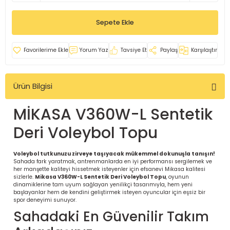
İ
uarlar
Sepete Ekle
Yorum Yaz
Tavsiye Et
Paylaş
Karşılaştır
Ürün Bilgisi
i için Tamamlayıcı Ekipmanlar |
MİKASA V360W-L Sentetik
Deri Voleybol Topu
Voleybol tutkunuzu zirveye taşıyacak mükemmel dokunuşla tanışın!
Sahada fark yaratmak, antrenmanlarda en iyi performansı sergilemek ve
her manşette kaliteyi hissetmek isteyenler için efsanevi Mikasa kalitesi
için Tamamlayıcı Spor Ekipmanları |
sizlerle.
Mikasa V360W-L Sentetik Deri Voleybol Topu
, oyunun
dinamiklerine tam uyum sağlayan yenilikçi tasarımıyla, hem yeni
başlayanlar hem de kendini geliştirmek isteyen oyuncular için eşsiz bir
spor deneyimi sunuyor.
pa – Organizasyonlar için
Sahadaki En Güvenilir Takım
ünler | ASSA SPOR