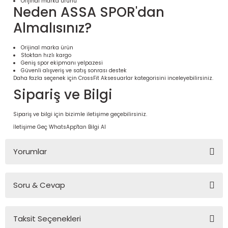
Orijinal marka ürünü
Neden ASSA SPOR'dan
Almalısınız?
Orijinal marka ürün
Stoktan hızlı kargo
Geniş spor ekipmanı yelpazesi
Güvenli alışveriş ve satış sonrası destek
Daha fazla seçenek için
CrossFit Aksesuarlar
kategorisini inceleyebilirsiniz.
Sipariş ve Bilgi
Sipariş ve bilgi için bizimle iletişime geçebilirsiniz.
İletişime Geç
WhatsApp'tan Bilgi Al
 Ürünleri | Dayanıklı ve Modüler
ri
Yorumlar
Soru & Cevap
Bu ürüne ilk yorumu siz yapın!
Taksit Seçenekleri
Yorum Yaz
Ürün hakkında henüz soru sorulmamış.