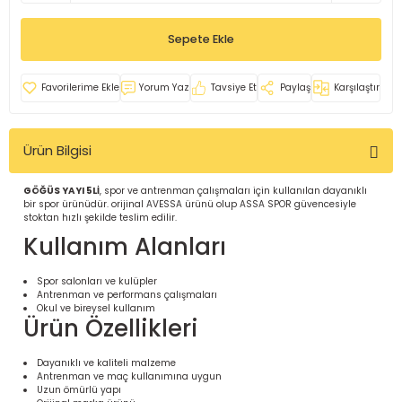
İ
uarlar
Sepete Ekle
Yorum Yaz
Tavsiye Et
Paylaş
Karşılaştır
Ürün Bilgisi
i için Tamamlayıcı Ekipmanlar |
GÖĞÜS YAYI 5Lİ
, spor ve antrenman çalışmaları için kullanılan dayanıklı
bir spor ürünüdür. orijinal AVESSA ürünü olup ASSA SPOR güvencesiyle
stoktan hızlı şekilde teslim edilir.
Kullanım Alanları
Spor salonları ve kulüpler
Antrenman ve performans çalışmaları
için Tamamlayıcı Spor Ekipmanları |
Okul ve bireysel kullanım
Ürün Özellikleri
pa – Organizasyonlar için
Dayanıklı ve kaliteli malzeme
ünler | ASSA SPOR
Antrenman ve maç kullanımına uygun
Uzun ömürlü yapı