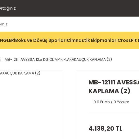
rtağınız
İNGLERİ
Boks ve Dövüş Sporları
Cimnastik Ekipmanları
CrossFit 
MB-12111 AVESSA 12,5 KG OLİMPİK PLAKAKAUÇUK KAPLAMA (2)
MB-12111 AVESS
KAPLAMA (2)
0.0 Puan / 0 Yorum
4.138,20 TL