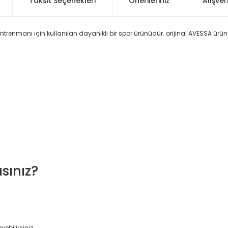
Taksit Seçenekleri
Önerileriniz
Alışver
 antrenmanı için kullanılan dayanıklı bir spor ürünüdür. orijinal AVESSA ürü
sınız?
yebilirsiniz.