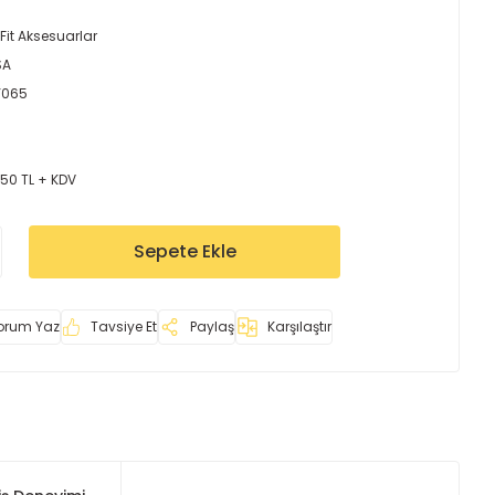
Fit Aksesuarlar
SA
Y065
,50 TL + KDV
Sepete Ekle
orum Yaz
Tavsiye Et
Paylaş
Karşılaştır