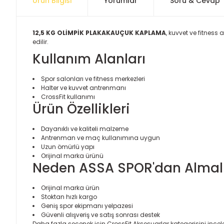
Ürün Bilgisi
Yorumlar
Soru & Cevap
12,5 KG OLİMPİK PLAKAKAUÇUK KAPLAMA
, kuvvet ve fitness
edilir.
Kullanım Alanları
Spor salonları ve fitness merkezleri
Halter ve kuvvet antrenmanı
CrossFit kullanımı
Ürün Özellikleri
Dayanıklı ve kaliteli malzeme
Antrenman ve maç kullanımına uygun
Uzun ömürlü yapı
Orijinal marka ürünü
Neden ASSA SPOR'dan Almalı
Orijinal marka ürün
Stoktan hızlı kargo
Geniş spor ekipmanı yelpazesi
Güvenli alışveriş ve satış sonrası destek
Daha fazla seçenek için
CrossFit Aksesuarlar
kategorisini incele