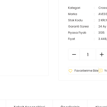
Kategori
Cross
Marka
AVES
Stok Kodu
2 KRL
Garanti Süresi
24 Ay
Piyasa Fiyatı
3135
Fiyat
3.448
Y