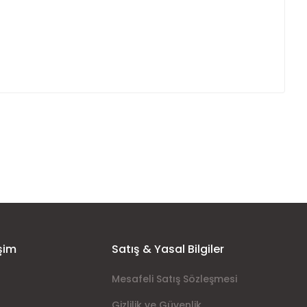
ımıza iletebilirsiniz.
şim
Satış & Yasal Bilgiler
Mesafeli Satış Sözleşmesi
Gizlilik ve Güvenlik