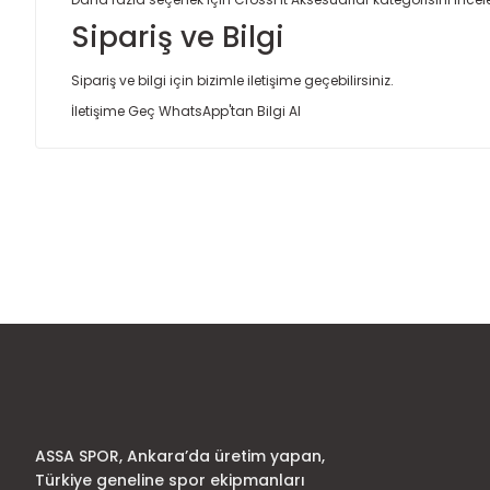
Sipariş ve Bilgi
Sipariş ve bilgi için bizimle iletişime geçebilirsiniz.
İletişime Geç
WhatsApp'tan Bilgi Al
Bu ürünün fiyat bilgisi, resim, ürün açıklamalarında ve diğer
Görüş ve önerileriniz için teşekkür ederiz.
Ürün resmi kalitesiz, bozuk veya görüntülenemiyor.
Ürün açıklamasında eksik bilgiler bulunuyor.
Ürün bilgilerinde hatalar bulunuyor.
Ürün fiyatı diğer sitelerden daha pahalı.
Bu ürüne benzer farklı alternatifler olmalı.
ASSA SPOR, Ankara’da üretim yapan,
Türkiye geneline spor ekipmanları