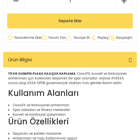
İ
uarlar
Sepete Ekle
Yorum Yaz
Tavsiye Et
Paylaş
Karşılaştır
i için Tamamlayıcı Ekipmanlar |
Ürün Bilgisi
10 KG OLİMPİK PLAKA KAUÇUK KAPLAMA
, CrossFit, kuvvet ve fonksiyonel
antrenman için kullanılan dayanıklı bir spor ürünüdür. orijinal AVESSA
ürünü olup ASSA SPOR güvencesiyle stoktan hızlı şekilde teslim edilir.
Kullanım Alanları
için Tamamlayıcı Spor Ekipmanları |
CrossFit ve fonksiyonel antrenman
Spor salonları ve fitness merkezleri
Kuvvet ve kondisyon çalışmaları
Ürün Özellikleri
pa – Organizasyonlar için
ünler | ASSA SPOR
Dayanıklı ve kaliteli malzeme
Antrenman ve maç kullanımına uygun