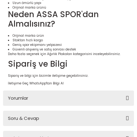
Uzun ömürlü yapı
Orijinal marka ürünü
Neden ASSA SPOR'dan
Almalısınız?
Orijinal marka ürün
Stoktan hızlı kargo
Geniş spor ekipmanı yelpazesi
Güvenli alışveriş ve satış sonrası destek
Daha fazla seçenek için
Ağırlık Plakaları
kategorisini inceleyebilirsiniz.
Sipariş ve Bilgi
Sipariş ve bilgi için bizimle iletişime geçebilirsiniz.
 Ürünleri | Dayanıklı ve Modüler
İletişime Geç
WhatsApp'tan Bilgi Al
ri
Yorumlar
Soru & Cevap
Bu ürüne ilk yorumu siz yapın!