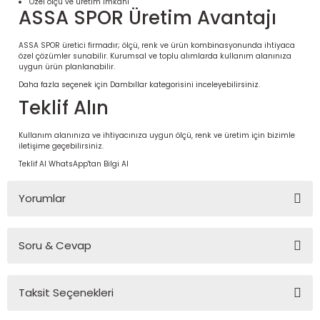
Özel ölçü ve üretim imkânı
ASSA SPOR Üretim Avantajı
ASSA SPOR üretici firmadır; ölçü, renk ve ürün kombinasyonunda ihtiyaca
özel çözümler sunabilir. Kurumsal ve toplu alımlarda kullanım alanınıza
uygun ürün planlanabilir.
Daha fazla seçenek için
Dambıllar
kategorisini inceleyebilirsiniz.
Teklif Alın
Kullanım alanınıza ve ihtiyacınıza uygun ölçü, renk ve üretim için bizimle
iletişime geçebilirsiniz.
Teklif Al
WhatsApp'tan Bilgi Al
 Ürünleri | Dayanıklı ve Modüler
Yorumlar
ri
Soru & Cevap
Bu ürüne ilk yorumu siz yapın!
Taksit Seçenekleri
Yorum Yaz
Ürün hakkında henüz soru sorulmamış.