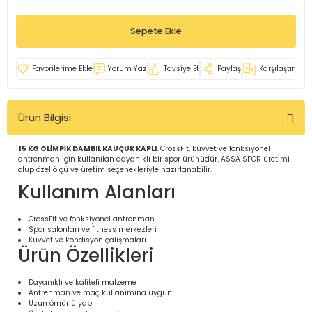
İ
uarlar
Sepete Ekle
Yorum Yaz
Tavsiye Et
Paylaş
Karşılaştır
Ürün Bilgisi
i için Tamamlayıcı Ekipmanlar |
15 KG OLİMPİK DAMBIL KAUÇUK KAPLI
, CrossFit, kuvvet ve fonksiyonel
antrenman için kullanılan dayanıklı bir spor ürünüdür. ASSA SPOR üretimi
olup özel ölçü ve üretim seçenekleriyle hazırlanabilir.
Kullanım Alanları
CrossFit ve fonksiyonel antrenman
Spor salonları ve fitness merkezleri
için Tamamlayıcı Spor Ekipmanları |
Kuvvet ve kondisyon çalışmaları
Ürün Özellikleri
pa – Organizasyonlar için
Dayanıklı ve kaliteli malzeme
ünler | ASSA SPOR
Antrenman ve maç kullanımına uygun
Uzun ömürlü yapı