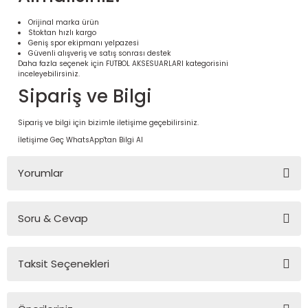
Orijinal marka ürün
Stoktan hızlı kargo
Geniş spor ekipmanı yelpazesi
Güvenli alışveriş ve satış sonrası destek
Daha fazla seçenek için
FUTBOL AKSESUARLARI
kategorisini
inceleyebilirsiniz.
Sipariş ve Bilgi
Sipariş ve bilgi için bizimle iletişime geçebilirsiniz.
İletişime Geç
WhatsApp'tan Bilgi Al
Yorumlar
 Ürünleri | Dayanıklı ve Modüler
ri
Soru & Cevap
Bu ürüne ilk yorumu siz yapın!
Taksit Seçenekleri
Yorum Yaz
Ürün hakkında henüz soru sorulmamış.