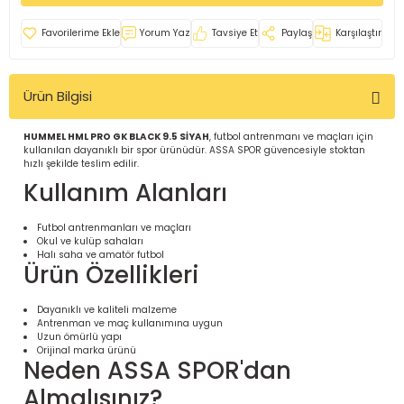
İ
uarlar
Yorum Yaz
Tavsiye Et
Paylaş
Karşılaştır
Ürün Bilgisi
HUMMEL HML PRO GK BLACK 9.5 SİYAH
, futbol antrenmanı ve maçları için
kullanılan dayanıklı bir spor ürünüdür. ASSA SPOR güvencesiyle stoktan
i için Tamamlayıcı Ekipmanlar |
hızlı şekilde teslim edilir.
Kullanım Alanları
Futbol antrenmanları ve maçları
Okul ve kulüp sahaları
Halı saha ve amatör futbol
Ürün Özellikleri
için Tamamlayıcı Spor Ekipmanları |
Dayanıklı ve kaliteli malzeme
Antrenman ve maç kullanımına uygun
Uzun ömürlü yapı
Orijinal marka ürünü
pa – Organizasyonlar için
Neden ASSA SPOR'dan
ünler | ASSA SPOR
Almalısınız?