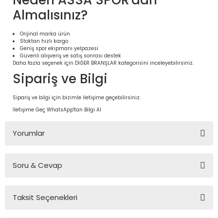
Neden ASSA SPOR'dan
Almalısınız?
Orijinal marka ürün
Stoktan hızlı kargo
Geniş spor ekipmanı yelpazesi
Güvenli alışveriş ve satış sonrası destek
Daha fazla seçenek için
DİĞER BRANŞLAR
kategorisini inceleyebilirsiniz.
Sipariş ve Bilgi
Sipariş ve bilgi için bizimle iletişime geçebilirsiniz.
İletişime Geç
WhatsApp'tan Bilgi Al
 Ürünleri | Dayanıklı ve Modüler
Yorumlar
ri
Soru & Cevap
Bu ürüne ilk yorumu siz yapın!
Taksit Seçenekleri
Yorum Yaz
Ürün hakkında henüz soru sorulmamış.