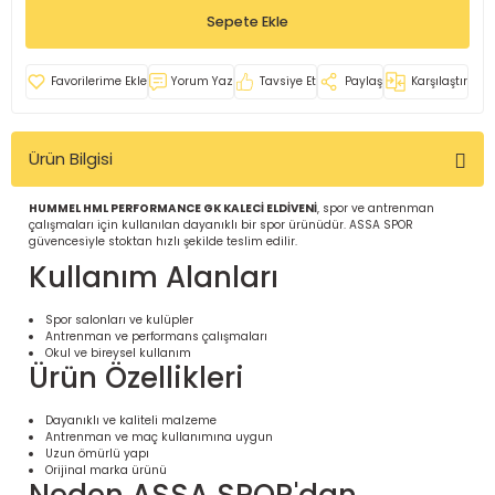
Sepete Ekle
İ
uarlar
Yorum Yaz
Tavsiye Et
Paylaş
Karşılaştır
Ürün Bilgisi
i için Tamamlayıcı Ekipmanlar |
HUMMEL HML PERFORMANCE GK KALECİ ELDİVENİ
, spor ve antrenman
çalışmaları için kullanılan dayanıklı bir spor ürünüdür. ASSA SPOR
güvencesiyle stoktan hızlı şekilde teslim edilir.
Kullanım Alanları
Spor salonları ve kulüpler
Antrenman ve performans çalışmaları
Okul ve bireysel kullanım
Ürün Özellikleri
için Tamamlayıcı Spor Ekipmanları |
Dayanıklı ve kaliteli malzeme
Antrenman ve maç kullanımına uygun
pa – Organizasyonlar için
Uzun ömürlü yapı
ünler | ASSA SPOR
Orijinal marka ürünü