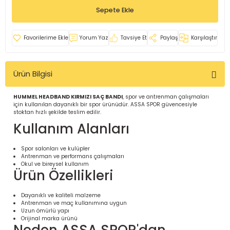
Sepete Ekle
İ
uarlar
Yorum Yaz
Tavsiye Et
Paylaş
Karşılaştır
Ürün Bilgisi
i için Tamamlayıcı Ekipmanlar |
HUMMEL HEADBAND KIRMIZI SAÇ BANDI
, spor ve antrenman çalışmaları
için kullanılan dayanıklı bir spor ürünüdür. ASSA SPOR güvencesiyle
stoktan hızlı şekilde teslim edilir.
Kullanım Alanları
Spor salonları ve kulüpler
Antrenman ve performans çalışmaları
Okul ve bireysel kullanım
Ürün Özellikleri
için Tamamlayıcı Spor Ekipmanları |
Dayanıklı ve kaliteli malzeme
Antrenman ve maç kullanımına uygun
pa – Organizasyonlar için
Uzun ömürlü yapı
ünler | ASSA SPOR
Orijinal marka ürünü