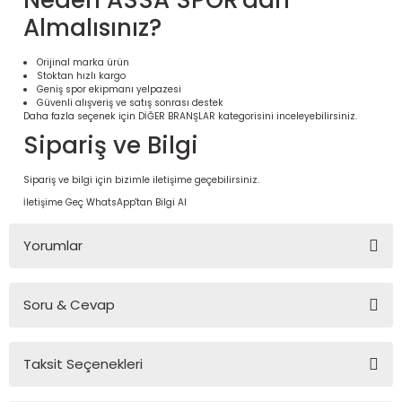
Neden ASSA SPOR'dan
Almalısınız?
Orijinal marka ürün
Stoktan hızlı kargo
Geniş spor ekipmanı yelpazesi
Güvenli alışveriş ve satış sonrası destek
Daha fazla seçenek için
DİĞER BRANŞLAR
kategorisini inceleyebilirsiniz.
Sipariş ve Bilgi
Sipariş ve bilgi için bizimle iletişime geçebilirsiniz.
İletişime Geç
WhatsApp'tan Bilgi Al
 Ürünleri | Dayanıklı ve Modüler
Yorumlar
ri
Soru & Cevap
Bu ürüne ilk yorumu siz yapın!
Taksit Seçenekleri
Yorum Yaz
Ürün hakkında henüz soru sorulmamış.