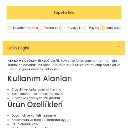
İ
uarlar
Sepete Ekle
Yorum Yaz
Tavsiye Et
Paylaş
Karşılaştır
Ürün Bilgisi
i için Tamamlayıcı Ekipmanlar |
HEX DAMBIL 40 LB - 16 KG
, CrossFit, kuvvet ve fonksiyonel antrenman için
kullanılan dayanıklı bir spor ürünüdür. ASSA SPOR üretimi olup özel ölçü ve
üretim seçenekleriyle hazırlanabilir.
Kullanım Alanları
CrossFit ve fonksiyonel antrenman
Spor salonları ve fitness merkezleri
için Tamamlayıcı Spor Ekipmanları |
Kuvvet ve kondisyon çalışmaları
Ürün Özellikleri
pa – Organizasyonlar için
Dayanıklı ve kaliteli malzeme
ünler | ASSA SPOR
Antrenman ve maç kullanımına uygun
Uzun ömürlü yapı