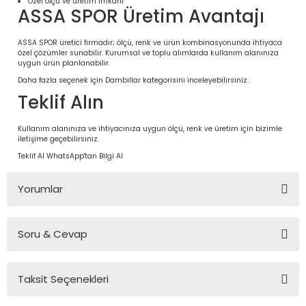
Özel ölçü ve üretim imkânı
ASSA SPOR Üretim Avantajı
ASSA SPOR üretici firmadır; ölçü, renk ve ürün kombinasyonunda ihtiyaca
özel çözümler sunabilir. Kurumsal ve toplu alımlarda kullanım alanınıza
uygun ürün planlanabilir.
Daha fazla seçenek için
Dambıllar
kategorisini inceleyebilirsiniz.
Teklif Alın
Kullanım alanınıza ve ihtiyacınıza uygun ölçü, renk ve üretim için bizimle
iletişime geçebilirsiniz.
Teklif Al
WhatsApp'tan Bilgi Al
 Ürünleri | Dayanıklı ve Modüler
Yorumlar
ri
Soru & Cevap
Bu ürüne ilk yorumu siz yapın!
Taksit Seçenekleri
Yorum Yaz
Ürün hakkında henüz soru sorulmamış.