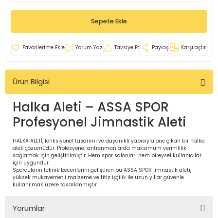
İ
uarlar
Sepete Ekle
Yorum Yaz
Tavsiye Et
Paylaş
Karşılaştır
Ürün Bilgisi
i için Tamamlayıcı Ekipmanlar |
Halka Aleti – ASSA SPOR
Profesyonel Jimnastik Aleti
HALKA ALETİ, fonksiyonel tasarımı ve dayanıklı yapısıyla öne çıkan bir halka
aleti̇ çözümüdür. Profesyonel antrenmanlarda maksimum verimlilik
sağlamak için geliştirilmiştir. Hem spor salonları hem bireysel kullanıcılar
için Tamamlayıcı Spor Ekipmanları |
için uygundur.
Sporcuların teknik becerilerini geliştiren bu ASSA SPOR jimnastik aleti,
yüksek mukavemetli malzeme ve titiz işçilik ile uzun yıllar güvenle
kullanılmak üzere tasarlanmıştır.
pa – Organizasyonlar için
ünler | ASSA SPOR
Yorumlar