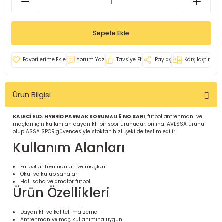
İ
uarlar
Sepete Ekle
Yorum Yaz
Tavsiye Et
Paylaş
Karşılaştır
i için Tamamlayıcı Ekipmanlar |
Ürün Bilgisi
KALECİ ELD. HYBRİD PARMAK KORUMALI 5 NO SARI
, futbol antrenmanı ve
maçları için kullanılan dayanıklı bir spor ürünüdür. orijinal AVESSA ürünü
olup ASSA SPOR güvencesiyle stoktan hızlı şekilde teslim edilir.
Kullanım Alanları
için Tamamlayıcı Spor Ekipmanları |
Futbol antrenmanları ve maçları
Okul ve kulüp sahaları
Halı saha ve amatör futbol
Ürün Özellikleri
pa – Organizasyonlar için
ünler | ASSA SPOR
Dayanıklı ve kaliteli malzeme
Antrenman ve maç kullanımına uygun