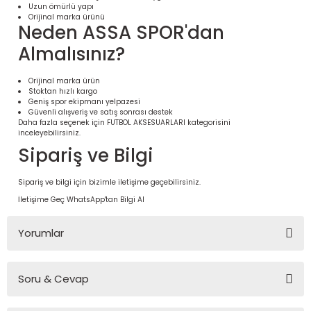
Uzun ömürlü yapı
Orijinal marka ürünü
Neden ASSA SPOR'dan
Almalısınız?
Orijinal marka ürün
Stoktan hızlı kargo
Geniş spor ekipmanı yelpazesi
Güvenli alışveriş ve satış sonrası destek
Daha fazla seçenek için
FUTBOL AKSESUARLARI
kategorisini
inceleyebilirsiniz.
Sipariş ve Bilgi
 Ürünleri | Dayanıklı ve Modüler
Sipariş ve bilgi için bizimle iletişime geçebilirsiniz.
ri
İletişime Geç
WhatsApp'tan Bilgi Al
Yorumlar
Soru & Cevap
Bu ürüne ilk yorumu siz yapın!