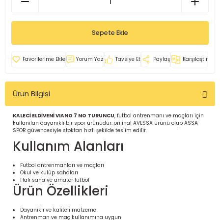
İ
uarlar
Sepete Ekle
Yorum Yaz
Tavsiye Et
Paylaş
Karşılaştır
i için Tamamlayıcı Ekipmanlar |
Ürün Bilgisi
KALECİ ELDİVENİ VIANO 7 NO TURUNCU
, futbol antrenmanı ve maçları için
kullanılan dayanıklı bir spor ürünüdür. orijinal AVESSA ürünü olup ASSA
SPOR güvencesiyle stoktan hızlı şekilde teslim edilir.
Kullanım Alanları
için Tamamlayıcı Spor Ekipmanları |
Futbol antrenmanları ve maçları
Okul ve kulüp sahaları
Halı saha ve amatör futbol
Ürün Özellikleri
pa – Organizasyonlar için
ünler | ASSA SPOR
Dayanıklı ve kaliteli malzeme
Antrenman ve maç kullanımına uygun