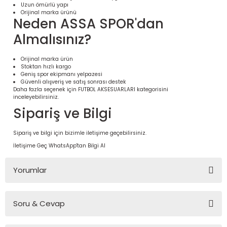
Uzun ömürlü yapı
Orijinal marka ürünü
Neden ASSA SPOR'dan
Almalısınız?
Orijinal marka ürün
Stoktan hızlı kargo
Geniş spor ekipmanı yelpazesi
Güvenli alışveriş ve satış sonrası destek
Daha fazla seçenek için
FUTBOL AKSESUARLARI
kategorisini
inceleyebilirsiniz.
Sipariş ve Bilgi
 Ürünleri | Dayanıklı ve Modüler
Sipariş ve bilgi için bizimle iletişime geçebilirsiniz.
ri
İletişime Geç
WhatsApp'tan Bilgi Al
Yorumlar
Soru & Cevap
Bu ürüne ilk yorumu siz yapın!