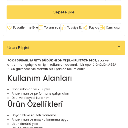
İ
uarlar
Sepete Ekle
Yorum Yaz
Tavsiye Et
Paylaş
Karşılaştır
Ürün Bilgisi
i için Tamamlayıcı Ekipmanlar |
FOX 40 PEARL SAFETY DÜDÜK NEON YEŞİL - İPLİ 9703-1408
, spor ve
antrenman çalışmaları için kullanılan dayanıklı bir spor ürünüdür. ASSA
SPOR güvencesiyle stoktan hızlı şekilde teslim edilir.
Kullanım Alanları
Spor salonları ve kulüpler
Antrenman ve performans çalışmaları
için Tamamlayıcı Spor Ekipmanları |
Okul ve bireysel kullanım
Ürün Özellikleri
pa – Organizasyonlar için
Dayanıklı ve kaliteli malzeme
ünler | ASSA SPOR
Antrenman ve maç kullanımına uygun
Uzun ömürlü yapı