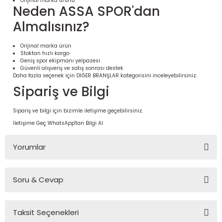
Orijinal marka ürünü
Neden ASSA SPOR'dan
Almalısınız?
Orijinal marka ürün
Stoktan hızlı kargo
Geniş spor ekipmanı yelpazesi
Güvenli alışveriş ve satış sonrası destek
Daha fazla seçenek için
DİĞER BRANŞLAR
kategorisini inceleyebilirsiniz.
Sipariş ve Bilgi
Sipariş ve bilgi için bizimle iletişime geçebilirsiniz.
İletişime Geç
WhatsApp'tan Bilgi Al
 Ürünleri | Dayanıklı ve Modüler
ri
Yorumlar
Soru & Cevap
Bu ürüne ilk yorumu siz yapın!
Taksit Seçenekleri
Yorum Yaz
Ürün hakkında henüz soru sorulmamış.