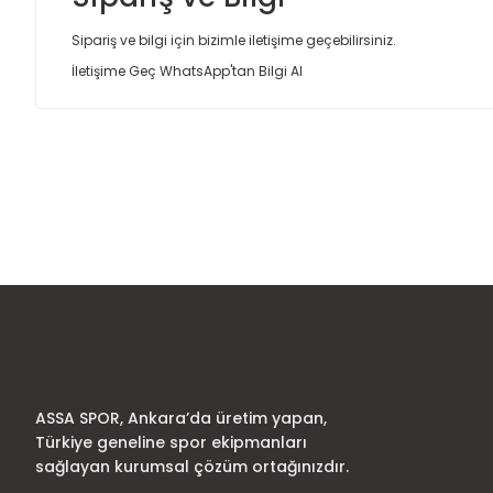
Sipariş ve bilgi için bizimle iletişime geçebilirsiniz.
İletişime Geç
WhatsApp'tan Bilgi Al
Bu ürünün fiyat bilgisi, resim, ürün açıklamalarında ve diğer
Görüş ve önerileriniz için teşekkür ederiz.
Ürün resmi kalitesiz, bozuk veya görüntülenemiyor.
Ürün açıklamasında eksik bilgiler bulunuyor.
Ürün bilgilerinde hatalar bulunuyor.
Ürün fiyatı diğer sitelerden daha pahalı.
Bu ürüne benzer farklı alternatifler olmalı.
ASSA SPOR, Ankara’da üretim yapan,
Türkiye geneline spor ekipmanları
sağlayan kurumsal çözüm ortağınızdır.