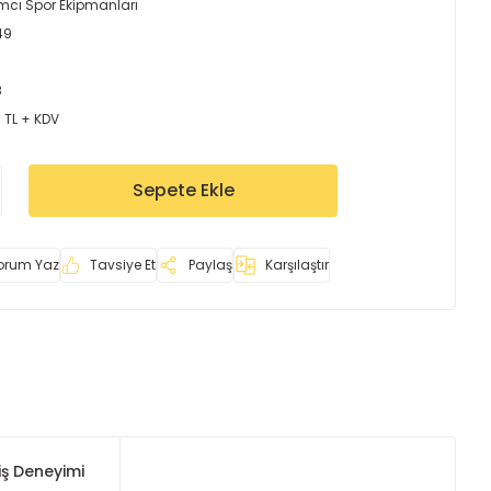
mcı Spor Ekipmanları
49
8
 TL + KDV
Sepete Ekle
orum Yaz
Tavsiye Et
Paylaş
Karşılaştır
iş Deneyimi