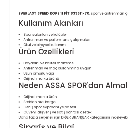
EVERLAST SPEED ROPE 11 FİT 833611-70
, spor ve antrenman ça
Kullanım Alanları
Spor salonları ve kulüpler
Antrenman ve performans çalışmaları
Okul ve bireysel kullanım
Ürün Özellikleri
Dayanıklı ve kaliteli malzeme
Antrenman ve maç kullanımına uygun
Uzun ömürlü yapı
Orijinal marka ürünü
Neden ASSA SPOR'dan Almalı
Orijinal marka ürün
Stoktan hızlı kargo
Geniş spor ekipmanı yelpazesi
Güvenli alışveriş ve satış sonrası destek
Daha fazla seçenek için
DİĞER BRANŞLAR
kategorisini inceleyebil
Sipariş ve Bilgi