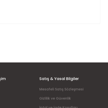
ımıza iletebilirsiniz.
şim
Satış & Yasal Bilgiler
Mesafeli Satış Sözleşmesi
Gizlilik ve Güvenlik
İptal ve İade Koşulları