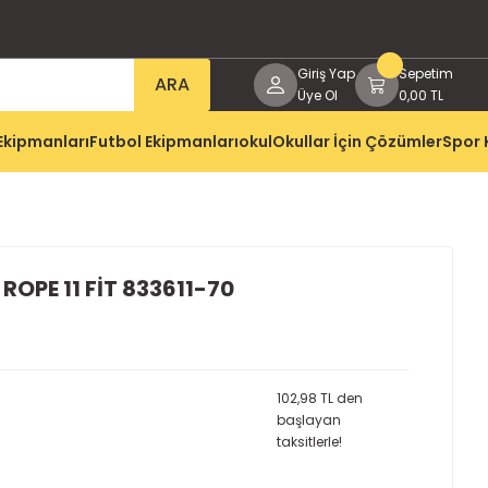
Giriş Yap
Sepetim
ARA
Üye Ol
0,00 TL
Ekipmanları
Futbol Ekipmanları
okul
Okullar İçin Çözümler
Spor 
ROPE 11 FİT 833611-70
102,98 TL den
başlayan
taksitlerle!