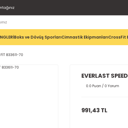
rtağınız
İNGLERİ
Boks ve Dövüş Sporları
Cimnastik Ekipmanları
CrossFit 
 FİT 833611-70
EVERLAST SPEED 
0.0 Puan / 0 Yorum
991,43 TL