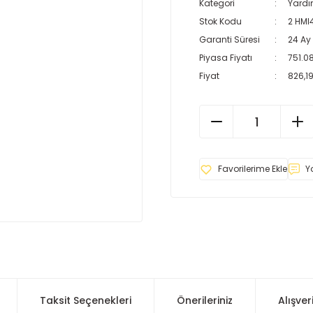
Kategori
Yardı
Stok Kodu
2 HMI
Garanti Süresi
24 Ay
Piyasa Fiyatı
751.0
Fiyat
826,19
Y
Taksit Seçenekleri
Önerileriniz
Alışver