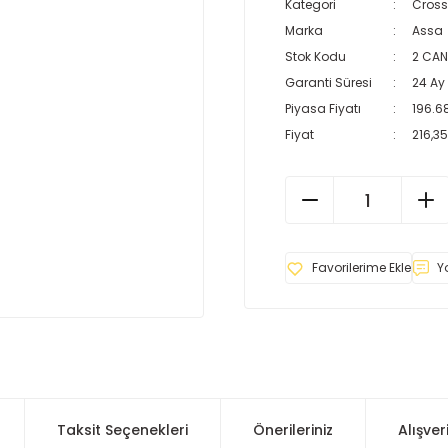
Kategori
Cross
Marka
Assa
Stok Kodu
2 CAN
Garanti Süresi
24 Ay
Piyasa Fiyatı
196.6
Fiyat
216,35
Y
Taksit Seçenekleri
Önerileriniz
Alışver