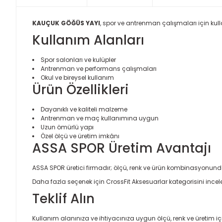
KAUÇUK GÖĞÜS YAYI
, spor ve antrenman çalışmaları için kull
Kullanım Alanları
Spor salonları ve kulüpler
Antrenman ve performans çalışmaları
Okul ve bireysel kullanım
Ürün Özellikleri
Dayanıklı ve kaliteli malzeme
Antrenman ve maç kullanımına uygun
Uzun ömürlü yapı
Özel ölçü ve üretim imkânı
ASSA SPOR Üretim Avantajı
ASSA SPOR üretici firmadır; ölçü, renk ve ürün kombinasyonund
Daha fazla seçenek için
CrossFit Aksesuarlar
kategorisini incele
Teklif Alın
Kullanım alanınıza ve ihtiyacınıza uygun ölçü, renk ve üretim için