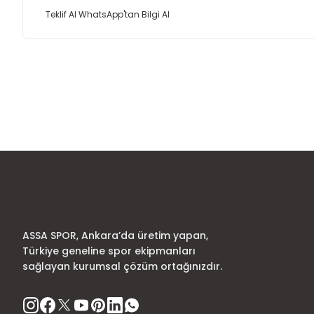
Teklif Al
WhatsApp'tan Bilgi Al
Bu ürünün fiyat bilgisi, resim, ürün açıklamalarında ve diğer
Görüş ve önerileriniz için teşekkür ederiz.
Ürün resmi kalitesiz, bozuk veya görüntülenemiyor.
Ürün açıklamasında eksik bilgiler bulunuyor.
Ürün bilgilerinde hatalar bulunuyor.
Ürün fiyatı diğer sitelerden daha pahalı.
Bu ürüne benzer farklı alternatifler olmalı.
ASSA SPOR, Ankara’da üretim yapan,
Türkiye geneline spor ekipmanları
sağlayan kurumsal çözüm ortağınızdır.