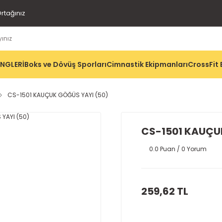
rtağınız
İNGLERİ
Boks ve Dövüş Sporları
Cimnastik Ekipmanları
CrossFit 
CS-1501 KAUÇUK GÖĞÜS YAYI (50)
CS-1501 KAUÇU
0.0 Puan / 0 Yorum
259,62 TL