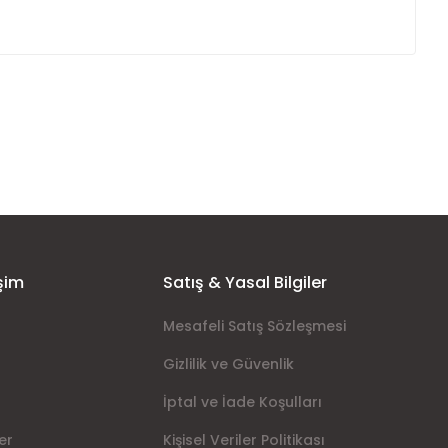
ımıza iletebilirsiniz.
şim
Satış & Yasal Bilgiler
Mesafeli Satış Sözleşmesi
Gizlilik ve Güvenlik
İptal ve İade Koşulları
er
Kişisel Veriler Politikası