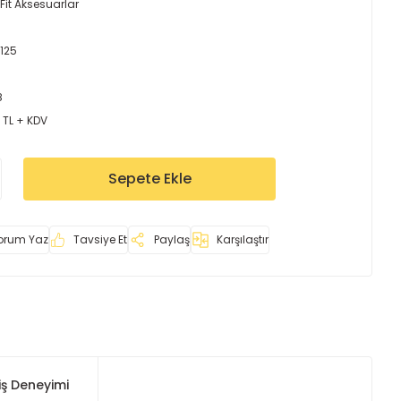
Fit Aksesuarlar
125
8
 TL + KDV
Sepete Ekle
orum Yaz
Tavsiye Et
Paylaş
Karşılaştır
iş Deneyimi