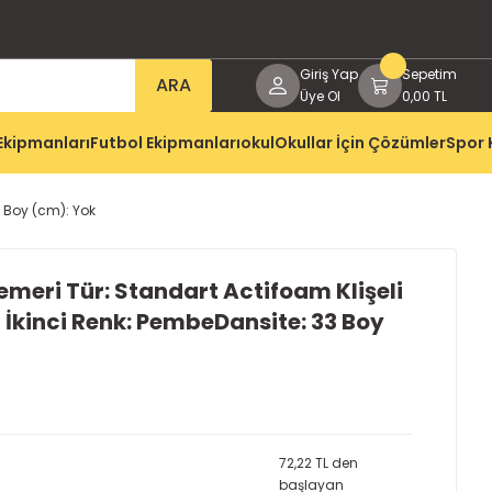
Giriş Yap
Sepetim
ARA
Üye Ol
0,00 TL
Ekipmanları
Futbol Ekipmanları
okul
Okullar İçin Çözümler
Spor 
3 Boy (cm): Yok
eri Tür: Standart Actifoam Klişeli
 İkinci Renk: PembeDansite: 33 Boy
72,22 TL den
başlayan