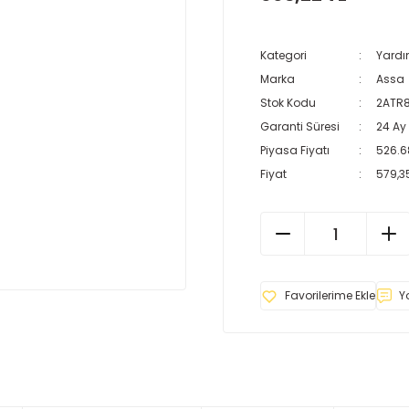
Kategori
Yardı
Marka
Assa
Stok Kodu
2ATR
Garanti Süresi
24 Ay
Piyasa Fiyatı
526.6
Fiyat
579,3
Y