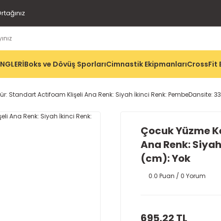
rtağınız
İNGLERİ
Boks ve Dövüş Sporları
Cimnastik Ekipmanları
CrossFit 
: Standart Actifoam Klişeli Ana Renk: Siyah İkinci Renk: PembeDansite: 3
Çocuk Yüzme Kem
Ana Renk: Siyah
(cm): Yok
0.0 Puan / 0 Yorum
695,22 TL