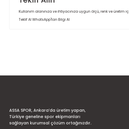
Teklif Alın
Kullanım alanınıza ve ihtiyacınıza uygun ölçü, renk ve üretim için
Teklif Al
WhatsApp'tan Bilgi Al
Bu ürünün fiyat bilgisi, resim, ürün açıklamalarında ve diğer
Görüş ve önerileriniz için teşekkür ederiz.
Ürün resmi kalitesiz, bozuk veya görüntülenemiyor.
Ürün açıklamasında eksik bilgiler bulunuyor.
Ürün bilgilerinde hatalar bulunuyor.
Ürün fiyatı diğer sitelerden daha pahalı.
Bu ürüne benzer farklı alternatifler olmalı.
ASSA SPOR, Ankara’da üretim yapan,
Türkiye geneline spor ekipmanları
sağlayan kurumsal çözüm ortağınızdır.