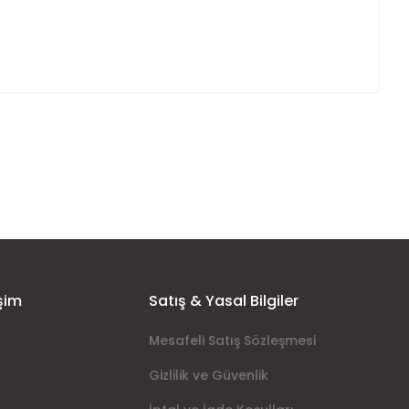
ımıza iletebilirsiniz.
şim
Satış & Yasal Bilgiler
Mesafeli Satış Sözleşmesi
Gizlilik ve Güvenlik