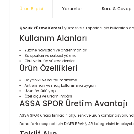
Ürün Bilgisi
Yorumlar
Soru & Cevap
Çocuk Yüzme Kemeri
, yüzme ve su sporları için kullanılan d
Kullanım Alanları
Yüzme havuzları ve antrenmanları
Su sporları ve serbest yüzme
Okul ve kulüp yüzme dersleri
Ürün Özellikleri
Dayanıklı ve kaliteli malzeme
Antrenman ve maç kullanımına uygun
Uzun ömürlü yapı
Özel ölçü ve üretim imkânı
ASSA SPOR Üretim Avantajı
ASSA SPOR üretici firmadır; ölçü, renk ve ürün kombinasyonund
Daha fazla seçenek için
DİĞER BRANŞLAR
kategorisini inceleyebil