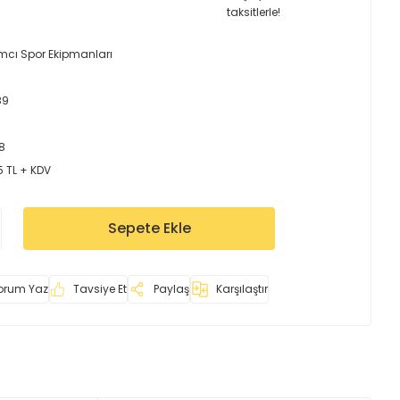
taksitlerle!
mcı Spor Ekipmanları
89
8
5 TL + KDV
Sepete Ekle
orum Yaz
Tavsiye Et
Paylaş
Karşılaştır