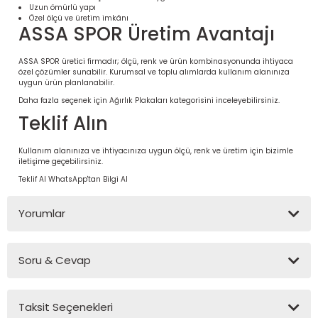
Uzun ömürlü yapı
Özel ölçü ve üretim imkânı
ASSA SPOR Üretim Avantajı
ASSA SPOR üretici firmadır; ölçü, renk ve ürün kombinasyonunda ihtiyaca
özel çözümler sunabilir. Kurumsal ve toplu alımlarda kullanım alanınıza
uygun ürün planlanabilir.
Daha fazla seçenek için
Ağırlık Plakaları
kategorisini inceleyebilirsiniz.
Teklif Alın
Kullanım alanınıza ve ihtiyacınıza uygun ölçü, renk ve üretim için bizimle
iletişime geçebilirsiniz.
Teklif Al
WhatsApp'tan Bilgi Al
 Ürünleri | Dayanıklı ve Modüler
ri
Yorumlar
Soru & Cevap
Bu ürüne ilk yorumu siz yapın!
Taksit Seçenekleri
Yorum Yaz
Ürün hakkında henüz soru sorulmamış.