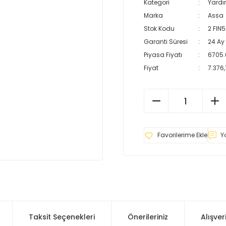
Kategori
Yardı
Marka
Assa
Stok Kodu
2 FIN
Garanti Süresi
24 Ay
Piyasa Fiyatı
6705.
Fiyat
7.376,
Y
Taksit Seçenekleri
Önerileriniz
Alışver