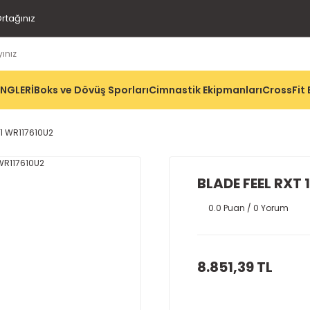
rtağınız
İNGLERİ
Boks ve Dövüş Sporları
Cimnastik Ekipmanları
CrossFit 
 1 WR117610U2
BLADE FEEL RXT 
0.0 Puan / 0 Yorum
8.851,39 TL