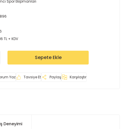
mcı Spor Ekipmanları
5896
6
16 TL + KDV
Sepete Ekle
orum Yaz
Tavsiye Et
Paylaş
Karşılaştır
iş Deneyimi