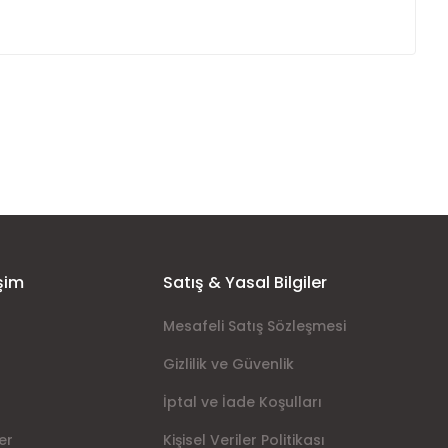
ımıza iletebilirsiniz.
şim
Satış & Yasal Bilgiler
Mesafeli Satış Sözleşmesi
Gizlilik ve Güvenlik
İptal ve İade Koşulları
er
Kişisel Veriler Politikası