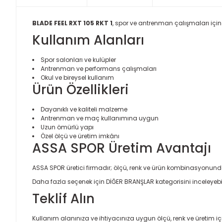
BLADE FEEL RXT 105 RKT 1
, spor ve antrenman çalışmaları için 
Kullanım Alanları
Spor salonları ve kulüpler
Antrenman ve performans çalışmaları
Okul ve bireysel kullanım
Ürün Özellikleri
Dayanıklı ve kaliteli malzeme
Antrenman ve maç kullanımına uygun
Uzun ömürlü yapı
Özel ölçü ve üretim imkânı
ASSA SPOR Üretim Avantajı
ASSA SPOR üretici firmadır; ölçü, renk ve ürün kombinasyonund
Daha fazla seçenek için
DİĞER BRANŞLAR
kategorisini inceleyebil
Teklif Alın
Kullanım alanınıza ve ihtiyacınıza uygun ölçü, renk ve üretim için