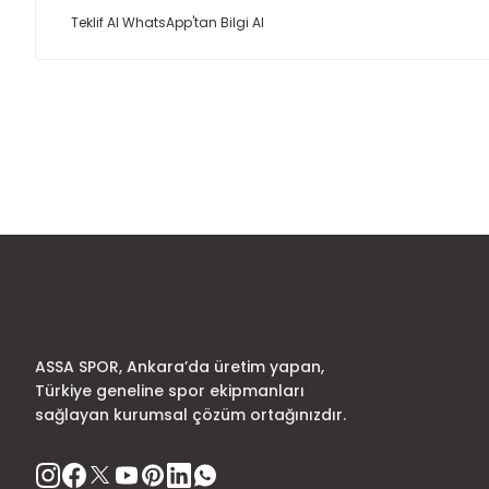
Teklif Al
WhatsApp'tan Bilgi Al
Bu ürünün fiyat bilgisi, resim, ürün açıklamalarında ve diğer
Görüş ve önerileriniz için teşekkür ederiz.
Ürün resmi kalitesiz, bozuk veya görüntülenemiyor.
Ürün açıklamasında eksik bilgiler bulunuyor.
Ürün bilgilerinde hatalar bulunuyor.
Ürün fiyatı diğer sitelerden daha pahalı.
Bu ürüne benzer farklı alternatifler olmalı.
ASSA SPOR, Ankara’da üretim yapan,
Türkiye geneline spor ekipmanları
sağlayan kurumsal çözüm ortağınızdır.