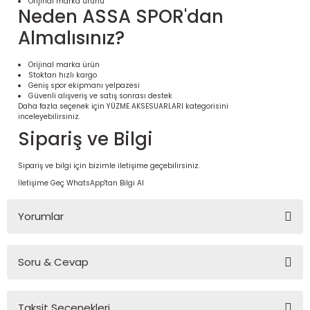
Orijinal marka ürünü
Neden ASSA SPOR'dan
Almalısınız?
Orijinal marka ürün
Stoktan hızlı kargo
Geniş spor ekipmanı yelpazesi
Güvenli alışveriş ve satış sonrası destek
Daha fazla seçenek için
YÜZME AKSESUARLARI
kategorisini
inceleyebilirsiniz.
Sipariş ve Bilgi
Sipariş ve bilgi için bizimle iletişime geçebilirsiniz.
 Ürünleri | Dayanıklı ve Modüler
İletişime Geç
WhatsApp'tan Bilgi Al
ri
Yorumlar
Soru & Cevap
Bu ürüne ilk yorumu siz yapın!
Taksit Seçenekleri