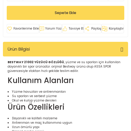
İ
uarlar
Sepete Ekle
Yorum Yaz
Tavsiye Et
Paylaş
Karşılaştır
Ürün Bilgisi
i için Tamamlayıcı Ekipmanlar |
BESTWAY 21002 YÜZÜCÜ GÖZLÜĞÜ
, yüzme ve su sporları için kullanılan
dayanıklı bir spor ürünüdür. orijinal Bestway ürünü olup ASSA SPOR
güvencesiyle stoktan hızlı şekilde teslim edilir.
Kullanım Alanları
Yüzme havuzları ve antrenmanları
Su sporları ve serbest yüzme
için Tamamlayıcı Spor Ekipmanları |
Okul ve kulüp yüzme dersleri
Ürün Özellikleri
pa – Organizasyonlar için
Dayanıklı ve kaliteli malzeme
ünler | ASSA SPOR
Antrenman ve maç kullanımına uygun
Uzun ömürlü yapı