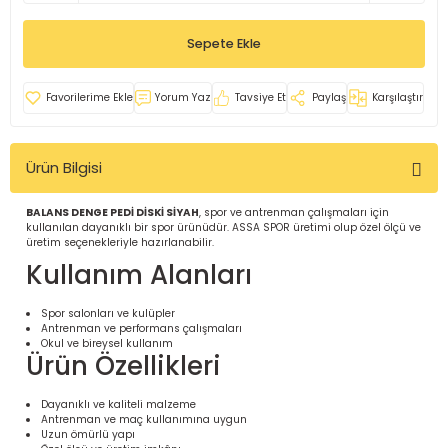
İ
uarlar
Sepete Ekle
Yorum Yaz
Tavsiye Et
Paylaş
Karşılaştır
Ürün Bilgisi
i için Tamamlayıcı Ekipmanlar |
BALANS DENGE PEDİ DİSKİ SİYAH
, spor ve antrenman çalışmaları için
kullanılan dayanıklı bir spor ürünüdür. ASSA SPOR üretimi olup özel ölçü ve
üretim seçenekleriyle hazırlanabilir.
Kullanım Alanları
Spor salonları ve kulüpler
Antrenman ve performans çalışmaları
için Tamamlayıcı Spor Ekipmanları |
Okul ve bireysel kullanım
Ürün Özellikleri
pa – Organizasyonlar için
Dayanıklı ve kaliteli malzeme
ünler | ASSA SPOR
Antrenman ve maç kullanımına uygun
Uzun ömürlü yapı