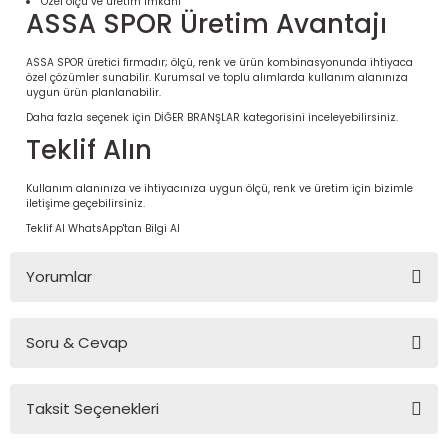
Özel ölçü ve üretim imkânı
ASSA SPOR Üretim Avantajı
ASSA SPOR üretici firmadır; ölçü, renk ve ürün kombinasyonunda ihtiyaca
özel çözümler sunabilir. Kurumsal ve toplu alımlarda kullanım alanınıza
uygun ürün planlanabilir.
Daha fazla seçenek için
DİĞER BRANŞLAR
kategorisini inceleyebilirsiniz.
Teklif Alın
Kullanım alanınıza ve ihtiyacınıza uygun ölçü, renk ve üretim için bizimle
iletişime geçebilirsiniz.
Teklif Al
WhatsApp'tan Bilgi Al
 Ürünleri | Dayanıklı ve Modüler
Yorumlar
ri
Soru & Cevap
Bu ürüne ilk yorumu siz yapın!
Taksit Seçenekleri
Yorum Yaz
Ürün hakkında henüz soru sorulmamış.