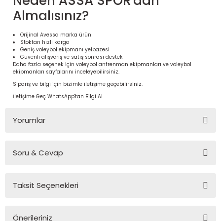
Neden ASSA SPOR'dan
Almalısınız?
Orijinal Avessa marka ürün
Stoktan hızlı kargo
Geniş voleybol ekipmanı yelpazesi
Güvenli alışveriş ve satış sonrası destek
Daha fazla seçenek için
voleybol antrenman ekipmanları
ve
voleybol
ekipmanları
sayfalarını inceleyebilirsiniz.
Sipariş ve bilgi için bizimle iletişime geçebilirsiniz.
İletişime Geç
WhatsApp'tan Bilgi Al
Yorumlar
 Ürünleri | Dayanıklı ve Modüler
ri
Soru & Cevap
Bu ürüne ilk yorumu siz yapın!
Taksit Seçenekleri
Yorum Yaz
Ürün hakkında henüz soru sorulmamış.
Önerileriniz