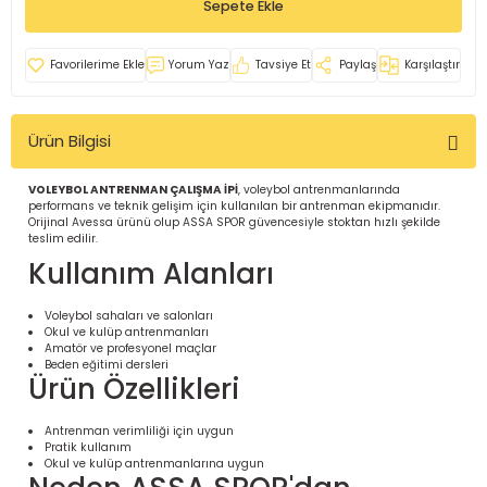
Sepete Ekle
İ
uarlar
Yorum Yaz
Tavsiye Et
Paylaş
Karşılaştır
Ürün Bilgisi
i için Tamamlayıcı Ekipmanlar |
VOLEYBOL ANTRENMAN ÇALIŞMA İPİ
, voleybol antrenmanlarında
performans ve teknik gelişim için kullanılan bir antrenman ekipmanıdır.
Orijinal Avessa ürünü olup ASSA SPOR güvencesiyle stoktan hızlı şekilde
teslim edilir.
Kullanım Alanları
Voleybol sahaları ve salonları
Okul ve kulüp antrenmanları
Amatör ve profesyonel maçlar
için Tamamlayıcı Spor Ekipmanları |
Beden eğitimi dersleri
Ürün Özellikleri
Antrenman verimliliği için uygun
pa – Organizasyonlar için
Pratik kullanım
ünler | ASSA SPOR
Okul ve kulüp antrenmanlarına uygun