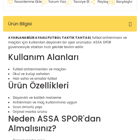
Yorum Yaz
Tavsiye Et
Paylaş
Karşılaştır
İ
uarlar
Ürün Bilgisi
AYARLANABİLİR AYAKLI FUTBOL TAKTİK TAHTASI
, futbol antrenmanı ve
maçları için kullanılan dayanıklı bir spor ürünüdür. ASSA SPOR
güvencesiyle stoktan hızlı şekilde teslim edilir.
i için Tamamlayıcı Ekipmanlar |
Kullanım Alanları
Futbol antrenmanları ve maçları
Okul ve kulüp sahaları
Halı saha ve amatör futbol
Ürün Özellikleri
Dayanıklı ve kaliteli malzeme
Antrenman ve maç kullanımına uygun
için Tamamlayıcı Spor Ekipmanları |
Uzun ömürlü yapı
Orijinal marka ürünü
Neden ASSA SPOR'dan
pa – Organizasyonlar için
Almalısınız?
ünler | ASSA SPOR