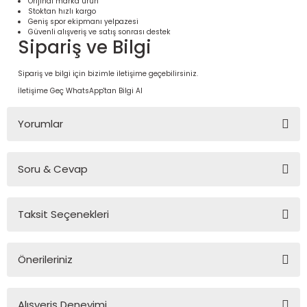
Orijinal marka ürün
Stoktan hızlı kargo
Geniş spor ekipmanı yelpazesi
Güvenli alışveriş ve satış sonrası destek
Sipariş ve Bilgi
Sipariş ve bilgi için bizimle iletişime geçebilirsiniz.
İletişime Geç
WhatsApp'tan Bilgi Al
Yorumlar
Soru & Cevap
Bu ürüne ilk yorumu siz yapın!
 Ürünleri | Dayanıklı ve Modüler
ri
Taksit Seçenekleri
Yorum Yaz
Ürün hakkında henüz soru sorulmamış.
Önerileriniz
Soru Sor
Bu ürünün fiyat bilgisi, resim, ürün açıklamalarında ve diğer
Alışveriş Deneyimi
konularda yetersiz gördüğünüz noktaları öneri formunu