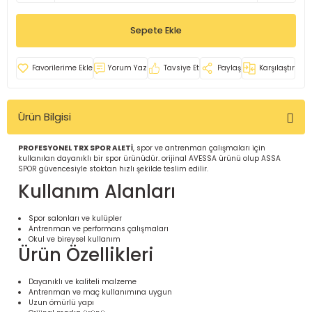
İ
uarlar
Sepete Ekle
Yorum Yaz
Tavsiye Et
Paylaş
Karşılaştır
Ürün Bilgisi
i için Tamamlayıcı Ekipmanlar |
PROFESYONEL TRX SPOR ALETİ
, spor ve antrenman çalışmaları için
kullanılan dayanıklı bir spor ürünüdür. orijinal AVESSA ürünü olup ASSA
SPOR güvencesiyle stoktan hızlı şekilde teslim edilir.
Kullanım Alanları
Spor salonları ve kulüpler
Antrenman ve performans çalışmaları
için Tamamlayıcı Spor Ekipmanları |
Okul ve bireysel kullanım
Ürün Özellikleri
pa – Organizasyonlar için
Dayanıklı ve kaliteli malzeme
ünler | ASSA SPOR
Antrenman ve maç kullanımına uygun
Uzun ömürlü yapı