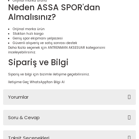
Orijinal marka ürünü
Neden ASSA SPOR'dan
Almalısınız?
Orijinal marka ürün
Stoktan hızlı kargo
Geniş spor ekipmanı yelpazesi
Güvenli alışveriş ve satış sonrası destek
Daha fazla seçenek için
ANTRENMAN AKSESUAR
kategorisini
inceleyebilirsiniz.
Sipariş ve Bilgi
Sipariş ve bilgi için bizimle iletişime geçebilirsiniz.
 Ürünleri | Dayanıklı ve Modüler
İletişime Geç
WhatsApp'tan Bilgi Al
ri
Yorumlar
Soru & Cevap
Bu ürüne ilk yorumu siz yapın!
Taksit Seçenekleri