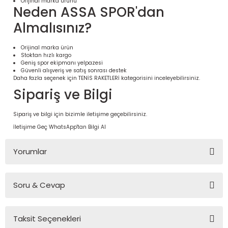
Orijinal marka ürünü
Neden ASSA SPOR'dan
Almalısınız?
Orijinal marka ürün
Stoktan hızlı kargo
Geniş spor ekipmanı yelpazesi
Güvenli alışveriş ve satış sonrası destek
Daha fazla seçenek için
TENİS RAKETLERİ
kategorisini inceleyebilirsiniz.
Sipariş ve Bilgi
Sipariş ve bilgi için bizimle iletişime geçebilirsiniz.
İletişime Geç
WhatsApp'tan Bilgi Al
 Ürünleri | Dayanıklı ve Modüler
ri
Yorumlar
Soru & Cevap
Bu ürüne ilk yorumu siz yapın!
Taksit Seçenekleri
Yorum Yaz
Ürün hakkında henüz soru sorulmamış.