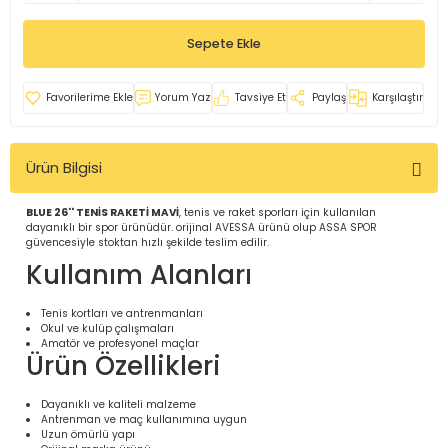
İ
uarlar
Sepete Ekle
Yorum Yaz
Tavsiye Et
Paylaş
Karşılaştır
Ürün Bilgisi
i için Tamamlayıcı Ekipmanlar |
BLUE 26'' TENİS RAKETİ MAVİ
, tenis ve raket sporları için kullanılan
dayanıklı bir spor ürünüdür. orijinal AVESSA ürünü olup ASSA SPOR
güvencesiyle stoktan hızlı şekilde teslim edilir.
Kullanım Alanları
Tenis kortları ve antrenmanları
Okul ve kulüp çalışmaları
için Tamamlayıcı Spor Ekipmanları |
Amatör ve profesyonel maçlar
Ürün Özellikleri
pa – Organizasyonlar için
Dayanıklı ve kaliteli malzeme
ünler | ASSA SPOR
Antrenman ve maç kullanımına uygun
Uzun ömürlü yapı