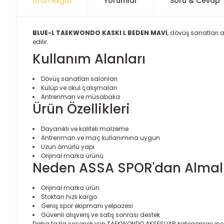
Ürün Bilgisi
Yorumlar
Soru & Cevap
BLUE-L TAEKWONDO KASKI L BEDEN MAVİ
, dövüş sanatları 
edilir.
Kullanım Alanları
Dövüş sanatları salonları
Kulüp ve okul çalışmaları
Antrenman ve müsabaka
Ürün Özellikleri
Dayanıklı ve kaliteli malzeme
Antrenman ve maç kullanımına uygun
Uzun ömürlü yapı
Orijinal marka ürünü
Neden ASSA SPOR'dan Almalı
Orijinal marka ürün
Stoktan hızlı kargo
Geniş spor ekipmanı yelpazesi
Güvenli alışveriş ve satış sonrası destek
Daha fazla seçenek için
TAEKWONDO AKSESUAR
kategorisini ince