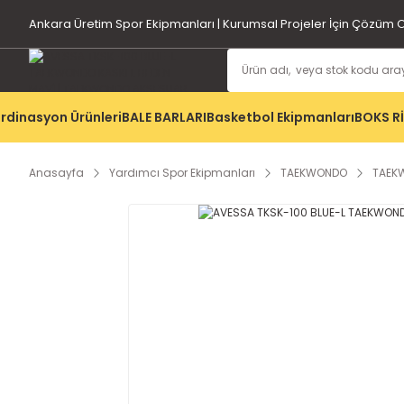
Ankara Üretim Spor Ekipmanları | Kurumsal Projeler İçin Çözüm O
rdinasyon Ürünleri
BALE BARLARI
Basketbol Ekipmanları
BOKS R
Anasayfa
Yardımcı Spor Ekipmanları
TAEKWONDO
TAEK