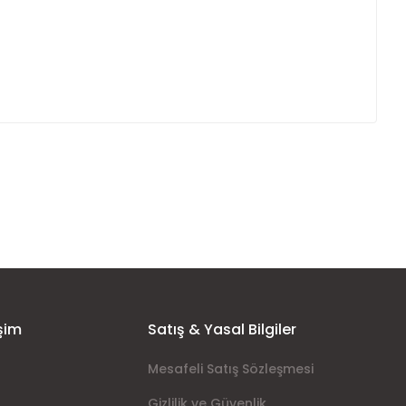
ımıza iletebilirsiniz.
şim
Satış & Yasal Bilgiler
Mesafeli Satış Sözleşmesi
Gizlilik ve Güvenlik