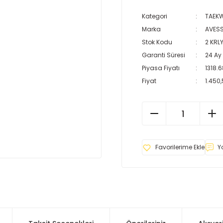
Kategori
TAEK
Marka
AVES
Stok Kodu
2 KRL
Garanti Süresi
24 Ay
Piyasa Fiyatı
1318.6
Fiyat
1.450,
Y