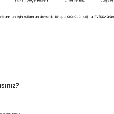
Taksit Seçenekleri
Önerileriniz
Alışver
antrenmanı için kullanılan dayanıklı bir spor ürünüdür. orijinal AVESSA ürü
sınız?
leyebilirsiniz.