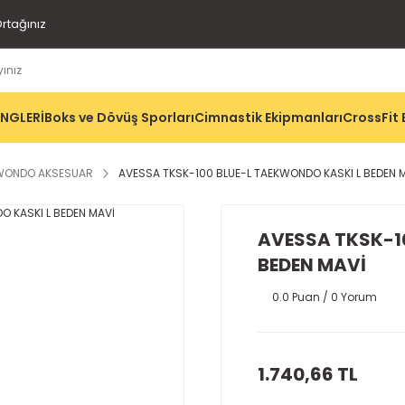
rtağınız
İNGLERİ
Boks ve Dövüş Sporları
Cimnastik Ekipmanları
CrossFit 
WONDO AKSESUAR
AVESSA TKSK-100 BLUE-L TAEKWONDO KASKI L BEDEN 
AVESSA TKSK-1
BEDEN MAVİ
0.0 Puan / 0 Yorum
1.740,66 TL