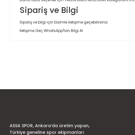
Sipariş ve Bilgi
Sipariş ve bilgi için bizimle iletişime geçebilirsiniz.
İletişime Geç
WhatsApp'tan Bilgi Al
Bu ürünün fiyat bilgisi, resim, ürün açıklamalarında ve diğer
Görüş ve önerileriniz için teşekkür ederiz.
Ürün resmi kalitesiz, bozuk veya görüntülenemiyor.
Ürün açıklamasında eksik bilgiler bulunuyor.
Ürün bilgilerinde hatalar bulunuyor.
Ürün fiyatı diğer sitelerden daha pahalı.
Bu ürüne benzer farklı alternatifler olmalı.
ASSA SPOR, Ankara’da üretim yapan,
Türkiye geneline spor ekipmanları