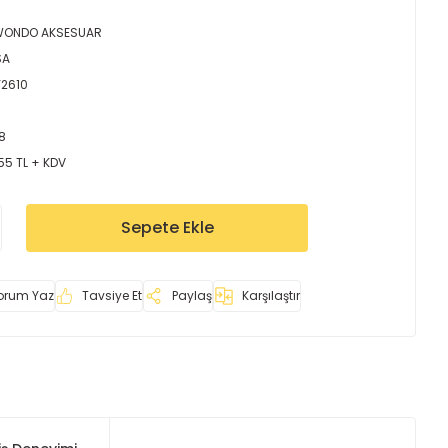
WONDO AKSESUAR
SA
Y2610
8
55 TL + KDV
Sepete Ekle
orum Yaz
Tavsiye Et
Paylaş
Karşılaştır