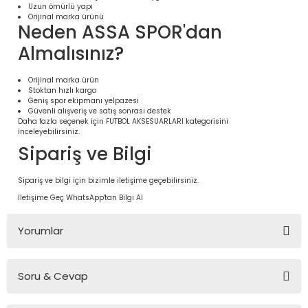
Uzun ömürlü yapı
Orijinal marka ürünü
Neden ASSA SPOR'dan
Almalısınız?
Orijinal marka ürün
Stoktan hızlı kargo
Geniş spor ekipmanı yelpazesi
Güvenli alışveriş ve satış sonrası destek
Daha fazla seçenek için
FUTBOL AKSESUARLARI
kategorisini
inceleyebilirsiniz.
Sipariş ve Bilgi
 Ürünleri | Dayanıklı ve Modüler
Sipariş ve bilgi için bizimle iletişime geçebilirsiniz.
ri
İletişime Geç
WhatsApp'tan Bilgi Al
Yorumlar
Soru & Cevap
Bu ürüne ilk yorumu siz yapın!