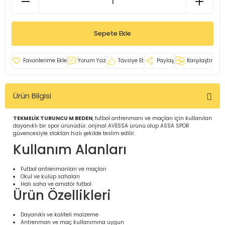
İ
uarlar
Sepete Ekle
Yorum Yaz
Tavsiye Et
Paylaş
Karşılaştır
i için Tamamlayıcı Ekipmanlar |
Ürün Bilgisi
TEKMELİK TURUNCU M BEDEN
, futbol antrenmanı ve maçları için kullanılan
dayanıklı bir spor ürünüdür. orijinal AVESSA ürünü olup ASSA SPOR
güvencesiyle stoktan hızlı şekilde teslim edilir.
Kullanım Alanları
için Tamamlayıcı Spor Ekipmanları |
Futbol antrenmanları ve maçları
Okul ve kulüp sahaları
Halı saha ve amatör futbol
Ürün Özellikleri
pa – Organizasyonlar için
ünler | ASSA SPOR
Dayanıklı ve kaliteli malzeme
Antrenman ve maç kullanımına uygun