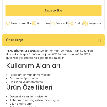
İ
uarlar
Sepete Ekle
Yorum Yaz
Tavsiye Et
Paylaş
Karşılaştır
Ürün Bilgisi
i için Tamamlayıcı Ekipmanlar |
TEKMELİK YEŞİL L BEDEN
, futbol antrenmanı ve maçları için kullanılan
dayanıklı bir spor ürünüdür. orijinal AVESSA ürünü olup ASSA SPOR
güvencesiyle stoktan hızlı şekilde teslim edilir.
Kullanım Alanları
Futbol antrenmanları ve maçları
Okul ve kulüp sahaları
için Tamamlayıcı Spor Ekipmanları |
Halı saha ve amatör futbol
Ürün Özellikleri
pa – Organizasyonlar için
Dayanıklı ve kaliteli malzeme
ünler | ASSA SPOR
Antrenman ve maç kullanımına uygun
Uzun ömürlü yapı