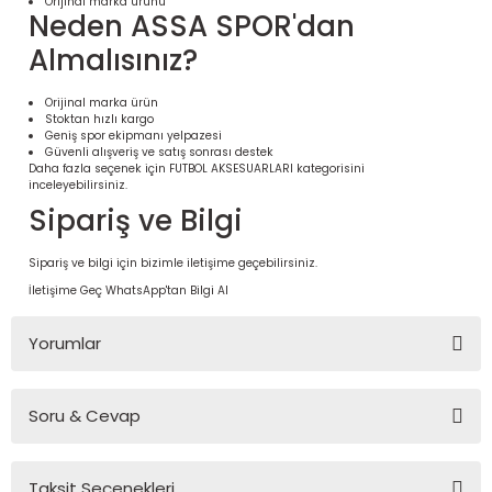
Orijinal marka ürünü
Neden ASSA SPOR'dan
Almalısınız?
Orijinal marka ürün
Stoktan hızlı kargo
Geniş spor ekipmanı yelpazesi
Güvenli alışveriş ve satış sonrası destek
Daha fazla seçenek için
FUTBOL AKSESUARLARI
kategorisini
inceleyebilirsiniz.
Sipariş ve Bilgi
Sipariş ve bilgi için bizimle iletişime geçebilirsiniz.
 Ürünleri | Dayanıklı ve Modüler
İletişime Geç
WhatsApp'tan Bilgi Al
ri
Yorumlar
Soru & Cevap
Bu ürüne ilk yorumu siz yapın!
Taksit Seçenekleri