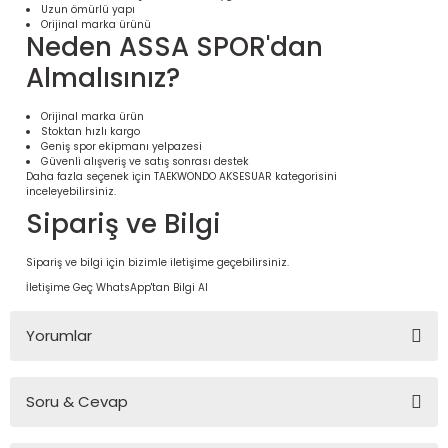
Uzun ömürlü yapı
Orijinal marka ürünü
Neden ASSA SPOR'dan
Almalısınız?
Orijinal marka ürün
Stoktan hızlı kargo
Geniş spor ekipmanı yelpazesi
Güvenli alışveriş ve satış sonrası destek
Daha fazla seçenek için
TAEKWONDO AKSESUAR
kategorisini
inceleyebilirsiniz.
Sipariş ve Bilgi
 Ürünleri | Dayanıklı ve Modüler
Sipariş ve bilgi için bizimle iletişime geçebilirsiniz.
ri
İletişime Geç
WhatsApp'tan Bilgi Al
Yorumlar
Soru & Cevap
Bu ürüne ilk yorumu siz yapın!