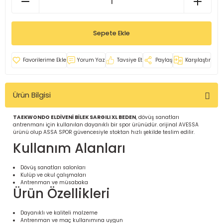
İ
uarlar
Sepete Ekle
Yorum Yaz
Tavsiye Et
Paylaş
Karşılaştır
i için Tamamlayıcı Ekipmanlar |
Ürün Bilgisi
TAEKWONDO ELDİVENİ BİLEK SARGILI XL BEDEN
, dövüş sanatları
antrenmanı için kullanılan dayanıklı bir spor ürünüdür. orijinal AVESSA
ürünü olup ASSA SPOR güvencesiyle stoktan hızlı şekilde teslim edilir.
Kullanım Alanları
için Tamamlayıcı Spor Ekipmanları |
Dövüş sanatları salonları
Kulüp ve okul çalışmaları
Antrenman ve müsabaka
Ürün Özellikleri
pa – Organizasyonlar için
ünler | ASSA SPOR
Dayanıklı ve kaliteli malzeme
Antrenman ve maç kullanımına uygun