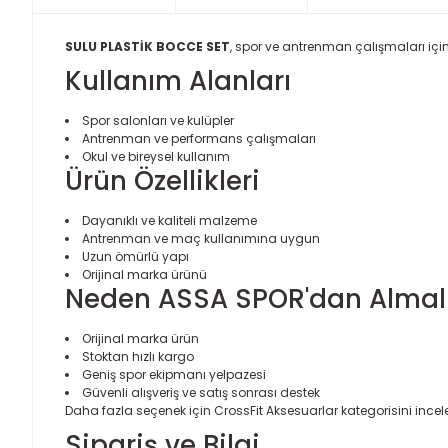
SULU PLASTİK BOCCE SET
, spor ve antrenman çalışmaları için
Kullanım Alanları
Spor salonları ve kulüpler
Antrenman ve performans çalışmaları
Okul ve bireysel kullanım
Ürün Özellikleri
Dayanıklı ve kaliteli malzeme
Antrenman ve maç kullanımına uygun
Uzun ömürlü yapı
Orijinal marka ürünü
Neden ASSA SPOR'dan Almalı
Orijinal marka ürün
Stoktan hızlı kargo
Geniş spor ekipmanı yelpazesi
Güvenli alışveriş ve satış sonrası destek
Daha fazla seçenek için
CrossFit Aksesuarlar
kategorisini incele
Sipariş ve Bilgi