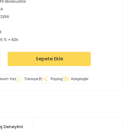
Fit Aksesuarlar
SA
Y2356
8
95 TL + KDV
Sepete Ekle
orum Yaz
Tavsiye Et
Paylaş
Karşılaştır
iş Deneyimi