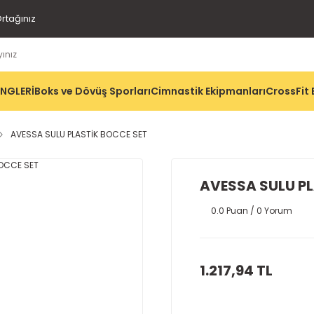
rtağınız
İNGLERİ
Boks ve Dövüş Sporları
Cimnastik Ekipmanları
CrossFit 
AVESSA SULU PLASTİK BOCCE SET
AVESSA SULU P
0.0 Puan / 0 Yorum
1.217,94 TL