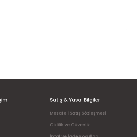
ımıza iletebilirsiniz.
şim
Satış & Yasal Bilgiler
Mesafeli Satış Sözleşmesi
Gizlilik ve Güvenlik
İptal ve İade Koşulları