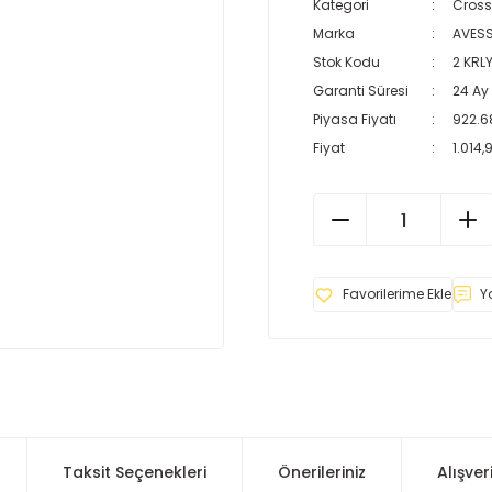
Kategori
Cross
Marka
AVES
Stok Kodu
2 KRL
Garanti Süresi
24 Ay
Piyasa Fiyatı
922.6
Fiyat
1.014,
Y
Taksit Seçenekleri
Önerileriniz
Alışver