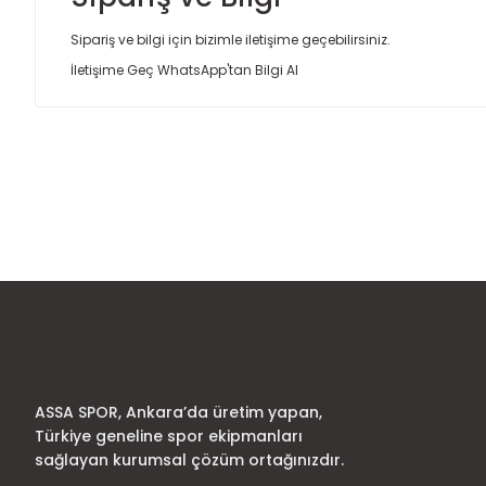
Sipariş ve bilgi için bizimle iletişime geçebilirsiniz.
İletişime Geç
WhatsApp'tan Bilgi Al
Bu ürünün fiyat bilgisi, resim, ürün açıklamalarında ve diğer
Görüş ve önerileriniz için teşekkür ederiz.
Ürün resmi kalitesiz, bozuk veya görüntülenemiyor.
Ürün açıklamasında eksik bilgiler bulunuyor.
Ürün bilgilerinde hatalar bulunuyor.
Ürün fiyatı diğer sitelerden daha pahalı.
Bu ürüne benzer farklı alternatifler olmalı.
ASSA SPOR, Ankara’da üretim yapan,
Türkiye geneline spor ekipmanları
sağlayan kurumsal çözüm ortağınızdır.