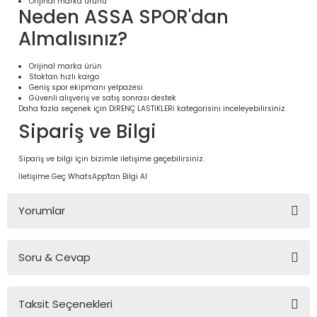
Orijinal marka ürünü
Neden ASSA SPOR'dan
Almalısınız?
Orijinal marka ürün
Stoktan hızlı kargo
Geniş spor ekipmanı yelpazesi
Güvenli alışveriş ve satış sonrası destek
Daha fazla seçenek için
DİRENÇ LASTİKLERİ
kategorisini inceleyebilirsiniz.
Sipariş ve Bilgi
Sipariş ve bilgi için bizimle iletişime geçebilirsiniz.
İletişime Geç
WhatsApp'tan Bilgi Al
 Ürünleri | Dayanıklı ve Modüler
ri
Yorumlar
Soru & Cevap
Bu ürüne ilk yorumu siz yapın!
Taksit Seçenekleri
Yorum Yaz
Ürün hakkında henüz soru sorulmamış.