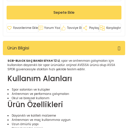
İ
uarlar
Sepete Ekle
Yorum Yaz
Tavsiye Et
Paylaş
Karşılaştır
Ürün Bilgisi
i için Tamamlayıcı Ekipmanlar |
SCB-BLACK SAÇ BANDI SİYAH 12 Lİ
, spor ve antrenman çalışmaları için
kullanılan dayanıklı bir spor ürünüdür. orijinal AVESSA ürünü olup ASSA
SPOR güvencesiyle stoktan hızlı şekilde teslim edilir.
Kullanım Alanları
Spor salonları ve kulüpler
Antrenman ve performans çalışmaları
için Tamamlayıcı Spor Ekipmanları |
Okul ve bireysel kullanım
Ürün Özellikleri
pa – Organizasyonlar için
Dayanıklı ve kaliteli malzeme
ünler | ASSA SPOR
Antrenman ve maç kullanımına uygun
Uzun ömürlü yapı