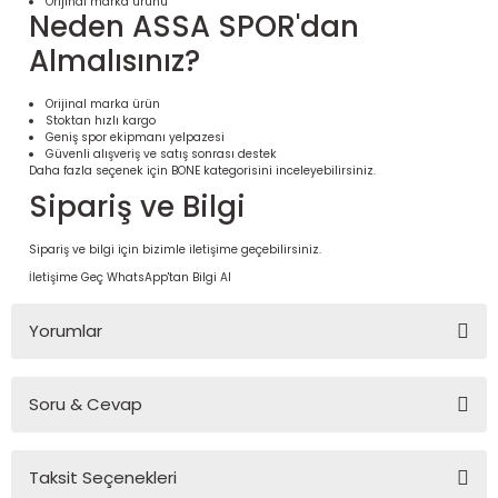
Orijinal marka ürünü
Neden ASSA SPOR'dan
Almalısınız?
Orijinal marka ürün
Stoktan hızlı kargo
Geniş spor ekipmanı yelpazesi
Güvenli alışveriş ve satış sonrası destek
Daha fazla seçenek için
BONE
kategorisini inceleyebilirsiniz.
Sipariş ve Bilgi
Sipariş ve bilgi için bizimle iletişime geçebilirsiniz.
İletişime Geç
WhatsApp'tan Bilgi Al
 Ürünleri | Dayanıklı ve Modüler
ri
Yorumlar
Soru & Cevap
Bu ürüne ilk yorumu siz yapın!
Taksit Seçenekleri
Yorum Yaz
Ürün hakkında henüz soru sorulmamış.