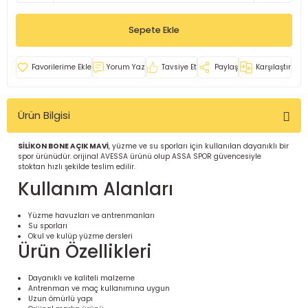
İ
uarlar
Sepete Ekle
Yorum Yaz
Tavsiye Et
Paylaş
Karşılaştır
Ürün Bilgisi
i için Tamamlayıcı Ekipmanlar |
SİLİKON BONE AÇIK MAVİ
, yüzme ve su sporları için kullanılan dayanıklı bir
spor ürünüdür. orijinal AVESSA ürünü olup ASSA SPOR güvencesiyle
stoktan hızlı şekilde teslim edilir.
Kullanım Alanları
Yüzme havuzları ve antrenmanları
Su sporları
için Tamamlayıcı Spor Ekipmanları |
Okul ve kulüp yüzme dersleri
Ürün Özellikleri
pa – Organizasyonlar için
Dayanıklı ve kaliteli malzeme
ünler | ASSA SPOR
Antrenman ve maç kullanımına uygun
Uzun ömürlü yapı