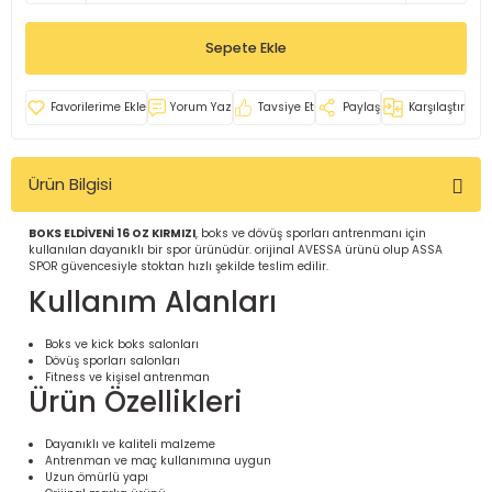
İ
uarlar
Sepete Ekle
Yorum Yaz
Tavsiye Et
Paylaş
Karşılaştır
Ürün Bilgisi
i için Tamamlayıcı Ekipmanlar |
BOKS ELDİVENİ 16 OZ KIRMIZI
, boks ve dövüş sporları antrenmanı için
kullanılan dayanıklı bir spor ürünüdür. orijinal AVESSA ürünü olup ASSA
SPOR güvencesiyle stoktan hızlı şekilde teslim edilir.
Kullanım Alanları
Boks ve kick boks salonları
Dövüş sporları salonları
için Tamamlayıcı Spor Ekipmanları |
Fitness ve kişisel antrenman
Ürün Özellikleri
pa – Organizasyonlar için
Dayanıklı ve kaliteli malzeme
ünler | ASSA SPOR
Antrenman ve maç kullanımına uygun
Uzun ömürlü yapı