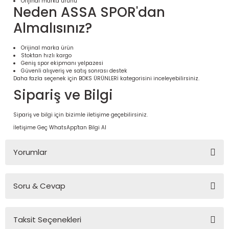
Orijinal marka ürünü
Neden ASSA SPOR'dan
Almalısınız?
Orijinal marka ürün
Stoktan hızlı kargo
Geniş spor ekipmanı yelpazesi
Güvenli alışveriş ve satış sonrası destek
Daha fazla seçenek için
BOKS ÜRÜNLERİ
kategorisini inceleyebilirsiniz.
Sipariş ve Bilgi
Sipariş ve bilgi için bizimle iletişime geçebilirsiniz.
İletişime Geç
WhatsApp'tan Bilgi Al
 Ürünleri | Dayanıklı ve Modüler
ri
Yorumlar
Soru & Cevap
Bu ürüne ilk yorumu siz yapın!
Taksit Seçenekleri
Yorum Yaz
Ürün hakkında henüz soru sorulmamış.