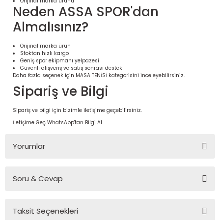
Orijinal marka ürünü
Neden ASSA SPOR'dan
Almalısınız?
Orijinal marka ürün
Stoktan hızlı kargo
Geniş spor ekipmanı yelpazesi
Güvenli alışveriş ve satış sonrası destek
Daha fazla seçenek için
MASA TENİSİ
kategorisini inceleyebilirsiniz.
Sipariş ve Bilgi
Sipariş ve bilgi için bizimle iletişime geçebilirsiniz.
İletişime Geç
WhatsApp'tan Bilgi Al
 Ürünleri | Dayanıklı ve Modüler
ri
Yorumlar
Soru & Cevap
Bu ürüne ilk yorumu siz yapın!
Taksit Seçenekleri
Yorum Yaz
Ürün hakkında henüz soru sorulmamış.