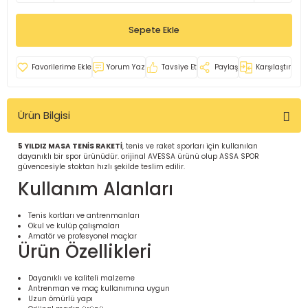
İ
uarlar
Sepete Ekle
Yorum Yaz
Tavsiye Et
Paylaş
Karşılaştır
Ürün Bilgisi
i için Tamamlayıcı Ekipmanlar |
5 YILDIZ MASA TENİS RAKETİ
, tenis ve raket sporları için kullanılan
dayanıklı bir spor ürünüdür. orijinal AVESSA ürünü olup ASSA SPOR
güvencesiyle stoktan hızlı şekilde teslim edilir.
Kullanım Alanları
Tenis kortları ve antrenmanları
Okul ve kulüp çalışmaları
için Tamamlayıcı Spor Ekipmanları |
Amatör ve profesyonel maçlar
Ürün Özellikleri
pa – Organizasyonlar için
Dayanıklı ve kaliteli malzeme
ünler | ASSA SPOR
Antrenman ve maç kullanımına uygun
Uzun ömürlü yapı