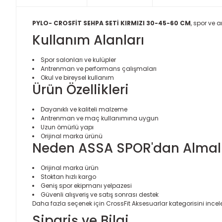
PYLO- CROSFİT SEHPA SETİ KIRMIZI 30-45-60 CM
, spor ve 
Kullanım Alanları
Spor salonları ve kulüpler
Antrenman ve performans çalışmaları
Okul ve bireysel kullanım
Ürün Özellikleri
Dayanıklı ve kaliteli malzeme
Antrenman ve maç kullanımına uygun
Uzun ömürlü yapı
Orijinal marka ürünü
Neden ASSA SPOR'dan Almalı
Orijinal marka ürün
Stoktan hızlı kargo
Geniş spor ekipmanı yelpazesi
Güvenli alışveriş ve satış sonrası destek
Daha fazla seçenek için
CrossFit Aksesuarlar
kategorisini incele
Sipariş ve Bilgi