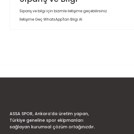
Sipariş ve bilgi için bizimle iletişime geçebilirsiniz.
İletişime Geç
WhatsApp'tan Bilgi Al
Bu ürünün fiyat bilgisi, resim, ürün açıklamalarında ve diğer
Görüş ve önerileriniz için teşekkür ederiz.
Ürün resmi kalitesiz, bozuk veya görüntülenemiyor.
Ürün açıklamasında eksik bilgiler bulunuyor.
Ürün bilgilerinde hatalar bulunuyor.
Ürün fiyatı diğer sitelerden daha pahalı.
Bu ürüne benzer farklı alternatifler olmalı.
ASSA SPOR, Ankara’da üretim yapan,
Türkiye geneline spor ekipmanları
sağlayan kurumsal çözüm ortağınızdır.