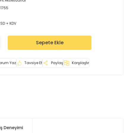
Fit Aksesuarlar
Y1755
USD + KDV
Sepete Ekle
orum Yaz
Tavsiye Et
Paylaş
Karşılaştır
iş Deneyimi