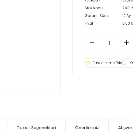
Kategori
Cross
Stok Kodu
2 KRL
Garanti Süresi
12 Ay
Fiyat
0,00 
Y
Taksit Seçenekleri
Önerileriniz
Alışver