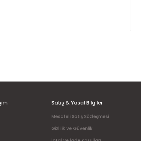
ımıza iletebilirsiniz.
şim
Satış & Yasal Bilgiler
Mesafeli Satış Sözleşmesi
Gizlilik ve Güvenlik
İptal ve İade Koşulları